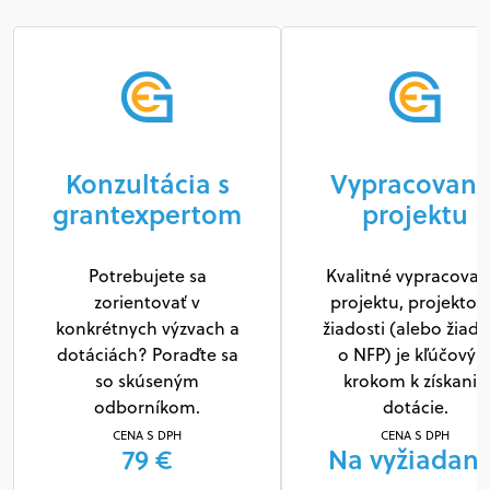
Konzultácia s
Vypracovani
grantexpertom
projektu
Potrebujete sa
Kvalitné vypracovan
zorientovať v
projektu, projektov
konkrétnych výzvach a
žiadosti (alebo žiado
dotáciách? Poraďte sa
o NFP) je kľúčový
so skúseným
krokom k získaniu
odborníkom.
dotácie.
CENA S DPH
CENA S DPH
79 €
Na vyžiadani