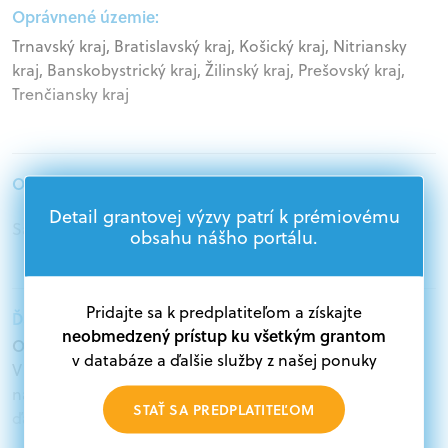
Oprávnené územie:
Trnavský kraj, Bratislavský kraj, Košický kraj, Nitriansky
kraj, Banskobystrický kraj, Žilinský kraj, Prešovský kraj,
Trenčiansky kraj
Oprávnení žiadatelia:
Detail grantovej výzvy patrí k prémiovému
Samospráva
obsahu nášho portálu.
Pridajte sa k predplatiteľom a získajte
Ďalšie informácie:
neobmedzený prístup ku všetkým grantom
Oprávnení žiadatelia:
v databáze a ďalšie služby z našej ponuky
V databáze grantov a dotácií na portáli Grantexpert.sk
nájdete aktuálne výzvy z eurofondov, plánu obnovy a
STAŤ SA PREDPLATITEĽOM
ďalších zdrojov.