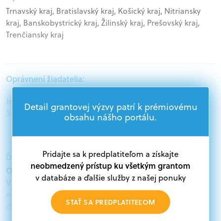
Trnavský kraj, Bratislavský kraj, Košický kraj, Nitriansky
kraj, Banskobystrický kraj, Žilinský kraj, Prešovský kraj,
Trenčiansky kraj
Oprávnení žiadatelia:
Jednotlivci, Podnikatelia, Mimovládne organizácie,
Detail grantovej výzvy patrí k prémiovému
Samospráva, Štátna správa
obsahu nášho portálu.
Pridajte sa k predplatiteľom a získajte
Ďalšie informácie:
neobmedzený prístup ku všetkým grantom
Oprávnení žiadatelia:
v databáze a ďalšie služby z našej ponuky
V databáze grantov a dotácií na portáli Grantexpert.sk
nájdete aktuálne výzvy z eurofondov, plánu obnovy a
STAŤ SA PREDPLATITEĽOM
ďalších zdrojov.