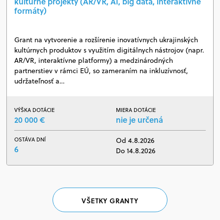
kultúrne projekty (AR/VR, AI, big data, interaktívne
formáty)
Grant na vytvorenie a rozšírenie inovatívnych ukrajinských
kultúrnych produktov s využitím digitálnych nástrojov (napr.
AR/VR, interaktívne platformy) a medzinárodných
partnerstiev v rámci EÚ, so zameraním na inkluzívnosť,
udržateľnosť a…
VÝŠKA DOTÁCIE
MIERA DOTÁCIE
20 000 €
nie je určená
OSTÁVA DNÍ
Od 4.8.2026
6
Do 14.8.2026
VŠETKY GRANTY