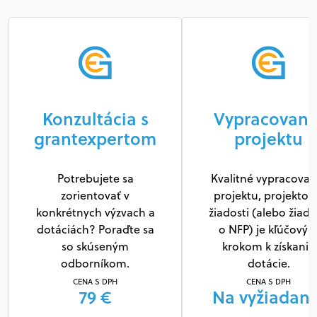
Konzultácia s
Vypracovani
grantexpertom
projektu
Potrebujete sa
Kvalitné vypracovan
zorientovať v
projektu, projektov
konkrétnych výzvach a
žiadosti (alebo žiado
dotáciách? Poraďte sa
o NFP) je kľúčový
so skúseným
krokom k získaniu
odborníkom.
dotácie.
CENA S DPH
CENA S DPH
79 €
Na vyžiadani