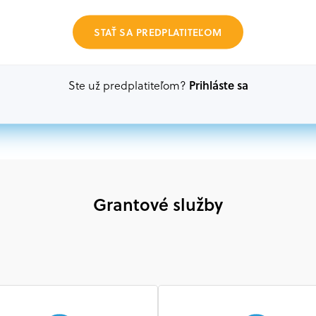
Oprávnení partneri:
STAŤ SA PREDPLATITEĽOM
Akákoľvek právnická osoba, t. j. verejný alebo sú
ako aj mimovládne organizácie zriadené ako právn
alebo akákoľvek medzinárodná organizácia, orgán 
Prihláste sa
Ste už predplatiteľom?
prispievajúca k implementácii projektu
Grantové služby