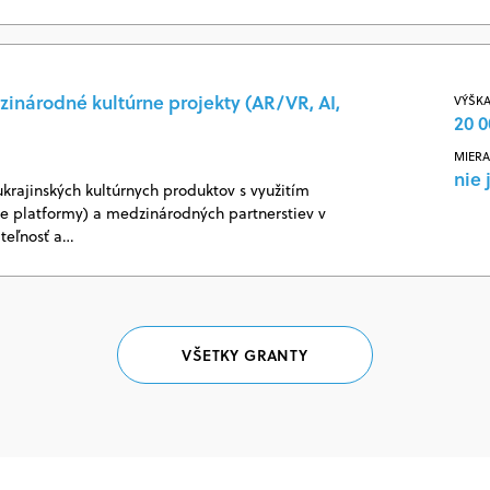
zinárodné kultúrne projekty (AR/VR, AI,
VÝŠKA
20 0
MIERA
nie 
ukrajinských kultúrnych produktov s využitím
vne platformy) a medzinárodných partnerstiev v
ateľnosť a…
VŠETKY GRANTY