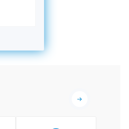
kromný subjekt, komerčný alebo nekomerčný,
ická osoba v Nórsku alebo na Slovensku,
alebo agentúra aktívne zapojená a efektívne