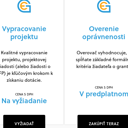
Vypracovanie
Overenie
projektu
oprávnenosti
Kvalitné vypracovanie
Overovač vyhodnocuje, 
projektu, projektovej
spĺňate základné formál
iadosti (alebo žiadosti o
kritéria žiadateľa o grant
FP) je kľúčovým krokom k
získaniu dotácie.
CENA S DPH
V predplatno
CENA S DPH
Na vyžiadanie
VYŽIADAŤ
ZAKÚPIŤ TERAZ