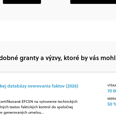
dobné granty a výzvy, ktoré by vás mohl
kej databázy overovania faktov (2026)
VÝŠKA
70 0
MIERA
certifikované EFCSN na vytvorenie technických
50 
ných textov faktických kontrol do spoločnej
jov generovaných umelou…