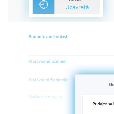
Uzavretá
Podporované oblasti:
Oprávnené územie:
Oprávnení žiadatelia:
De
Ďalšie informácie:
Pridajte sa