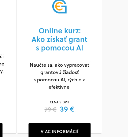
Online kurz:
EkoA
Ako získať grant
s pomocou AI
či
Spoločnos
ne
s.r.o. 
Naučte sa, ako vypracovať
y.
zaober
grantovú žiadosť
verejný
s pomocou AI, rýchlo a
efektívne.
m
CENA S DPH
39 €
79 €
VIAC INFORMÁCIÍ