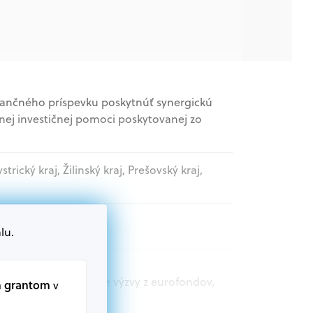
nančného príspevku poskytnúť synergickú
nej investičnej pomoci poskytovanej zo
trický kraj, Žilinský kraj, Prešovský kraj,
lu.
t.sk nájdete aktuálne výzvy z eurofondov,
m grantom
v