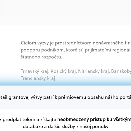
Cieľom výzvy je prostredníctvom nenávratného fi
podporu podnikom, ktoré sú prijímateľmi regionál
štátneho rozpočtu.
Trnavský kraj, Košický kraj, Nitriansky kraj, Banskobys
Trenčiansky kraj
tail grantovej výzvy patrí k prémiovému obsahu nášho portá
Podnikatelia
Oprávnení žiadatelia:
V databáze grantov a dotácií na portáli Grantexper
neobmedzený prístup ku všetký
 k predplatiteľom a získajte
plánu obnovy a ďalších zdrojov.
databáze a ďalšie služby z našej ponuky