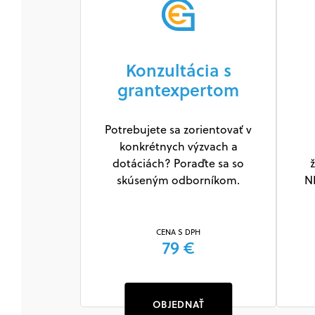
s. r. o.
Konzultácia s
grantexpertom
šenia pre
jené s
Potrebujete sa zorientovať v
osielaním
konkrétnych výzvach a
italizácia
dotáciách? Poraďte sa so
ž
tlač a
skúseným odborníkom.
N
kumentov.
CENA S DPH
79 €
OBJEDNAŤ