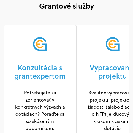
Grantové služby
Konzultácia s
Vypracovani
grantexpertom
projektu
Potrebujete sa
Kvalitné vypracovan
zorientovať v
projektu, projektov
konkrétnych výzvach a
žiadosti (alebo žiado
dotáciách? Poraďte sa
o NFP) je kľúčový
so skúseným
krokom k získaniu
odborníkom.
dotácie.