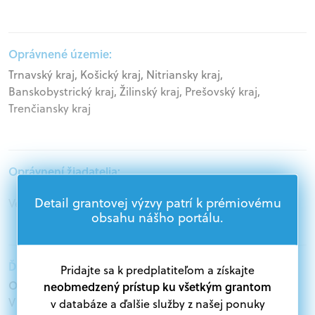
Oprávnené územie:
Trnavský kraj, Košický kraj, Nitriansky kraj,
Banskobystrický kraj, Žilinský kraj, Prešovský kraj,
Trenčiansky kraj
Oprávnení žiadatelia:
Detail grantovej výzvy patrí k prémiovému
Veľké podniky, Podnikatelia, Akademický sektor
obsahu nášho portálu.
Ďalšie informácie:
Pridajte sa k predplatiteľom a získajte
Oprávnení žiadatelia:
neobmedzený prístup ku všetkým grantom
V databáze grantov a dotácií na portáli Grantexpert.sk
v databáze a ďalšie služby z našej ponuky