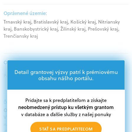
Oprávnené územie:
Trnavský kraj, Bratislavský kraj, Košický kraj, Nitriansky
kraj, Banskobystrický kraj, Žilinský kraj, Prešovský kraj,
Trenčiansky kraj
Oprávnení žiadatelia:
Detail grantovej výzvy patrí k prémiovému
Podnikatelia
obsahu nášho portálu.
Pridajte sa k predplatiteľom a získajte
Ďalšie informácie:
neobmedzený prístup ku všetkým grantom
Oprávnení žiadatelia:
v databáze a ďalšie služby z našej ponuky
V databáze grantov a dotácií na portáli Grantexpert.sk
nájdete aktuálne výzvy z eurofondov, plánu obnovy a
STAŤ SA PREDPLATITEĽOM
ďalších zdrojov.