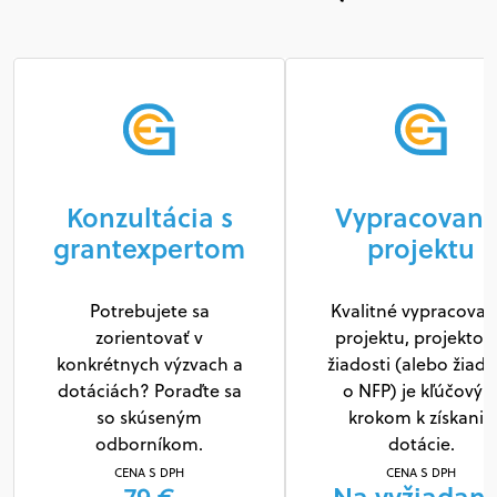
Konzultácia s
Vypracovani
grantexpertom
projektu
Potrebujete sa
Kvalitné vypracovan
zorientovať v
projektu, projektov
konkrétnych výzvach a
žiadosti (alebo žiado
dotáciách? Poraďte sa
o NFP) je kľúčový
so skúseným
krokom k získaniu
odborníkom.
dotácie.
CENA S DPH
CENA S DPH
79 €
Na vyžiadani