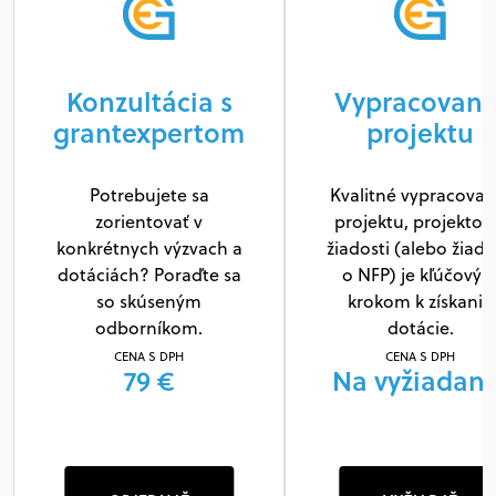
Konzultácia s
Vypracovani
grantexpertom
projektu
Potrebujete sa
Kvalitné vypracovan
zorientovať v
projektu, projektov
konkrétnych výzvach a
žiadosti (alebo žiado
dotáciách? Poraďte sa
o NFP) je kľúčový
so skúseným
krokom k získaniu
odborníkom.
dotácie.
CENA S DPH
CENA S DPH
79 €
Na vyžiadani