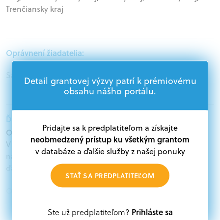
Trenčiansky kraj
Oprávnení žiadatelia:
Samospráva
Detail grantovej výzvy patrí k prémiovému
obsahu nášho portálu.
Ďalšie informácie:
Pridajte sa k predplatiteľom a získajte
Oprávnení žiadatelia:
neobmedzený prístup ku všetkým grantom
V databáze grantov a dotácií na portáli Grantexpert.sk
v databáze a ďalšie služby z našej ponuky
nájdete aktuálne výzvy z eurofondov, plánu obnovy a
ďalších zdrojov.
STAŤ SA PREDPLATITEĽOM
Oprávnení partneri:
Akákoľvek právnická osoba, t. j. verejný alebo súkromný
Prihláste sa
Ste už predplatiteľom?
subjekt, komerčný alebo nekomerčný, ako aj