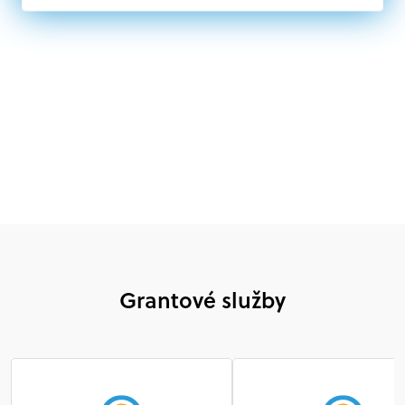
mimovládne organizácie zriadené ako právnická osoba v
Nórsku alebo na Slovensku, alebo akákoľvek
medzinárodná organizácia, orgán alebo agentúra
aktívne zapojená a efektívne prispievajúca k
implementácii projektu
Grantové služby