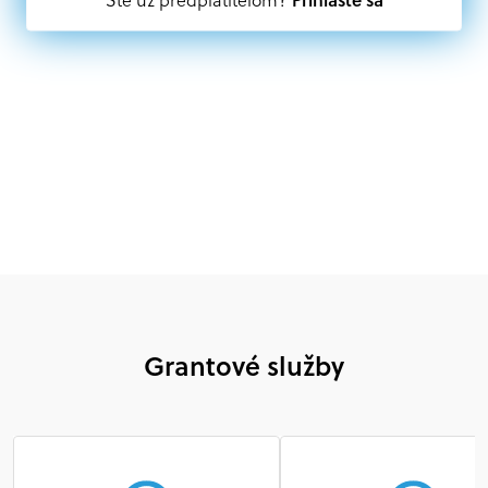
mimovládne organizácie zriadené ako právnická osoba v
Nórsku alebo na Slovensku, alebo akákoľvek
medzinárodná organizácia, orgán alebo agentúra
aktívne zapojená a efektívne prispievajúca k
implementácii projektu
Grantové služby