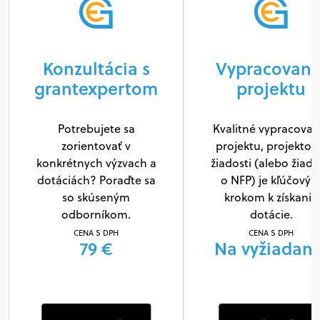
Konzultácia s
Vypracovani
grantexpertom
projektu
Potrebujete sa
Kvalitné vypracovan
zorientovať v
projektu, projektov
konkrétnych výzvach a
žiadosti (alebo žiado
dotáciách? Poraďte sa
o NFP) je kľúčový
so skúseným
krokom k získaniu
odborníkom.
dotácie.
CENA S DPH
CENA S DPH
79 €
Na vyžiadani