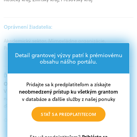
Oprávnení žiadatelia:
Akademický sektor, Mimovládne organizácie,
Podnikatelia, Samospráva, Štátna správa
Detail grantovej výzvy patrí k prémiovému
obsahu nášho portálu.
Ďalšie informácie:
Oprávnení žiadatelia:
Pridajte sa k predplatiteľom a získajte
V databáze grantov a dotácií na portáli Grantexpert.sk
neobmedzený prístup ku všetkým grantom
nájdete aktuálne výzvy z eurofondov, plánu obnovy a
v databáze a ďalšie služby z našej ponuky
ďalších zdrojov.
STAŤ SA PREDPLATITEĽOM
Oprávnení partneri:
Akákoľvek právnická osoba, t. j. verejný alebo súkromný
subjekt, komerčný alebo nekomerčný, ako aj
Prihláste sa
Ste už predplatiteľom?