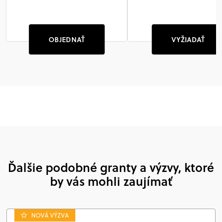
OBJEDNAŤ
VYŽIADAŤ
Ďalšie podobné granty a výzvy, ktoré
by vás mohli zaujímať
NOVÁ VÝZVA