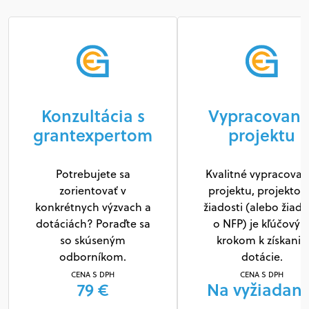
Konzultácia s
Vypracovani
grantexpertom
projektu
Potrebujete sa
Kvalitné vypracovan
zorientovať v
projektu, projektov
konkrétnych výzvach a
žiadosti (alebo žiado
dotáciách? Poraďte sa
o NFP) je kľúčový
so skúseným
krokom k získaniu
odborníkom.
dotácie.
CENA S DPH
CENA S DPH
79 €
Na vyžiadani