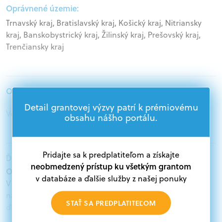
Oprávnené územie:
Trnavský kraj, Bratislavský kraj, Košický kraj, Nitriansky
kraj, Banskobystrický kraj, Žilinský kraj, Prešovský kraj,
Trenčiansky kraj
Oprávnení žiadatelia:
Detail grantovej výzvy patrí k prémiovému
Veľké podniky, Podnikatelia
obsahu nášho portálu.
Pridajte sa k predplatiteľom a získajte
Ďalšie informácie:
neobmedzený prístup ku všetkým grantom
Oprávnení žiadatelia:
v databáze a ďalšie služby z našej ponuky
V databáze grantov a dotácií na portáli Grantexpert.sk
nájdete aktuálne výzvy z eurofondov, plánu obnovy a
STAŤ SA PREDPLATITEĽOM
ďalších zdrojov.