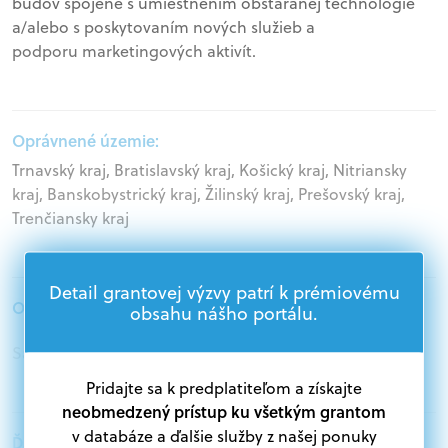
budov spojené s umiestnením obstaranej technológie
a/alebo s poskytovaním nových služieb a
podporu marketingových aktivít.
Oprávnené územie:
Trnavský kraj, Bratislavský kraj, Košický kraj, Nitriansky
kraj, Banskobystrický kraj, Žilinský kraj, Prešovský kraj,
Trenčiansky kraj
Detail grantovej výzvy patrí k prémiovému
Oprávnení žiadatelia:
obsahu nášho portálu.
Samospráva, Podnikatelia, Mimovládne organizácie
Pridajte sa k predplatiteľom a získajte
neobmedzený prístup ku všetkým grantom
v databáze a ďalšie služby z našej ponuky
Ďalšie informácie: