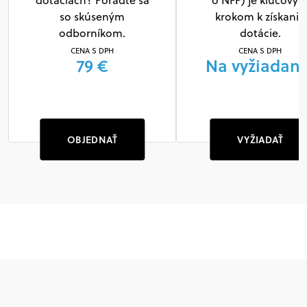
dotáciách? Poraďte sa
o NFP) je kľúčový
so skúseným
krokom k získaniu
odborníkom.
dotácie.
CENA S DPH
CENA S DPH
79 €
Na vyžiadani
OBJEDNAŤ
VYŽIADAŤ