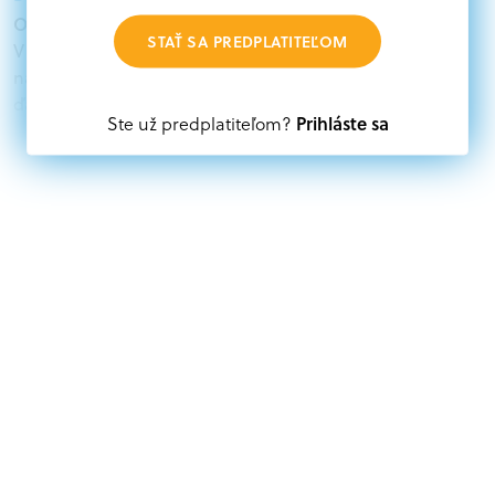
Oprávnení žiadatelia:
STAŤ SA PREDPLATITEĽOM
V databáze grantov a dotácií na portáli Grantexpert.sk
nájdete aktuálne výzvy z eurofondov, plánu obnovy a
ďalších zdrojov.
Prihláste sa
Ste už predplatiteľom?
Oprávnení partneri:
Akákoľvek právnická osoba, t. j. verejný alebo súkromný
subjekt, komerčný alebo nekomerčný, ako aj
mimovládne organizácie zriadené ako právnická osoba v
Nórsku alebo na Slovensku, alebo akákoľvek
medzinárodná organizácia, orgán alebo agentúra
aktívne zapojená a efektívne prispievajúca k
implementácii projektu