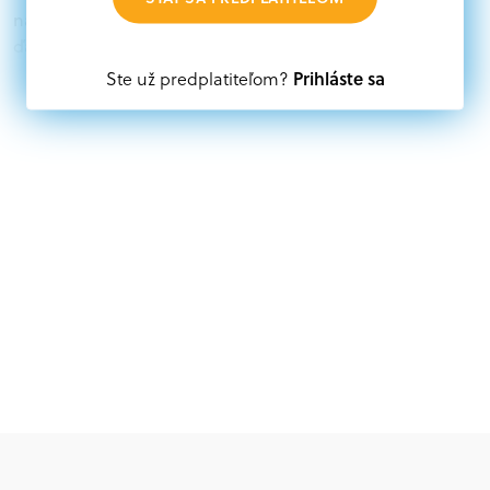
nájdete aktuálne výzvy z eurofondov, plánu obnovy a
ďalších zdrojov.
Prihláste sa
Ste už predplatiteľom?
Oprávnení partneri:
Akákoľvek právnická osoba, t. j. verejný alebo súkromný
subjekt, komerčný alebo nekomerčný, ako aj
mimovládne organizácie zriadené ako právnická osoba v
Nórsku alebo na Slovensku, alebo akákoľvek
medzinárodná organizácia, orgán alebo agentúra
aktívne zapojená a efektívne prispievajúca k
implementácii projektu