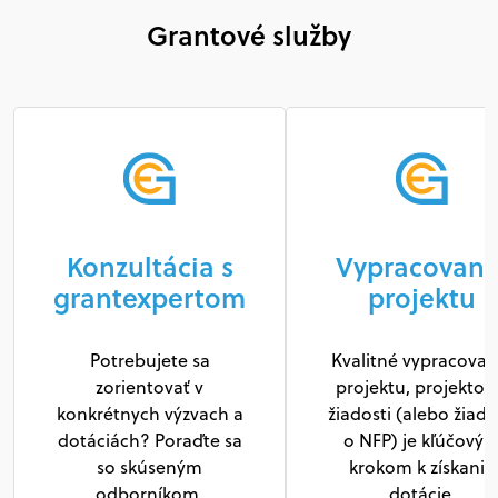
Grantové služby
Konzultácia s
Vypracovani
grantexpertom
projektu
Potrebujete sa
Kvalitné vypracovan
zorientovať v
projektu, projektov
konkrétnych výzvach a
žiadosti (alebo žiado
dotáciách? Poraďte sa
o NFP) je kľúčový
so skúseným
krokom k získaniu
odborníkom.
dotácie.