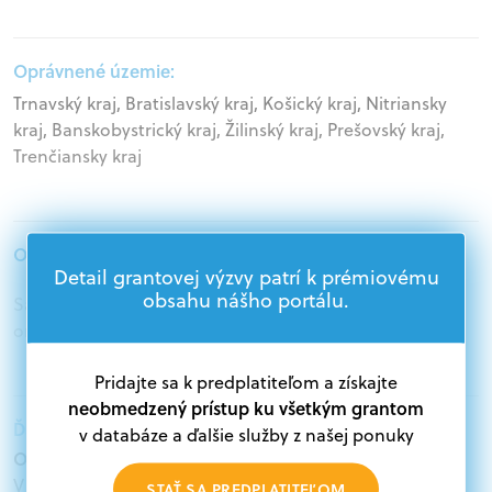
Oprávnené územie:
Trnavský kraj, Bratislavský kraj, Košický kraj, Nitriansky
kraj, Banskobystrický kraj, Žilinský kraj, Prešovský kraj,
Trenčiansky kraj
Oprávnení žiadatelia:
Detail grantovej výzvy patrí k prémiovému
obsahu nášho portálu.
Samospráva, Štátna správa, Podnikatelia, Mimovládne
organizácie
Pridajte sa k predplatiteľom a získajte
neobmedzený prístup ku všetkým grantom
Ďalšie informácie:
v databáze a ďalšie služby z našej ponuky
Oprávnení žiadatelia:
V databáze grantov a dotácií na portáli Grantexpert.sk
STAŤ SA PREDPLATITEĽOM