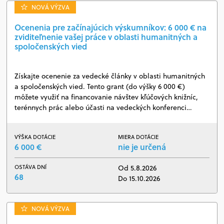
NOVÁ VÝZVA
Ocenenia pre začínajúcich výskumníkov: 6 000 € na
zviditeľnenie vašej práce v oblasti humanitných a
spoločenských vied
Získajte ocenenie za vedecké články v oblasti humanitných
a spoločenských vied. Tento grant (do výšky 6 000 €)
môžete využiť na financovanie návštev kľúčových knižníc,
terénnych prác alebo účasti na vedeckých konferenci…
VÝŠKA DOTÁCIE
MIERA DOTÁCIE
6 000 €
nie je určená
OSTÁVA DNÍ
Od 5.8.2026
68
Do 15.10.2026
NOVÁ VÝZVA