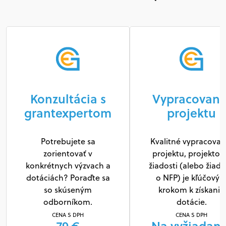
Konzultácia s
Vypracovani
grantexpertom
projektu
Potrebujete sa
Kvalitné vypracovan
zorientovať v
projektu, projektov
konkrétnych výzvach a
žiadosti (alebo žiado
dotáciách? Poraďte sa
o NFP) je kľúčový
so skúseným
krokom k získaniu
odborníkom.
dotácie.
CENA S DPH
CENA S DPH
79 €
Na vyžiadani