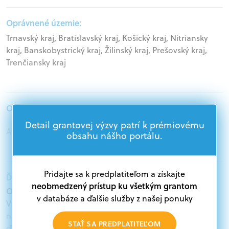
Oprávnené územie:
Trnavský kraj, Bratislavský kraj, Košický kraj, Nitriansky
kraj, Banskobystrický kraj, Žilinský kraj, Prešovský kraj,
Trenčiansky kraj
Oprávnení žiadatelia:
Detail grantovej výzvy patrí k prémiovému
Akademický sektor, Samospráva
obsahu nášho portálu.
Pridajte sa k predplatiteľom a získajte
Ďalšie informácie:
neobmedzený prístup ku všetkým grantom
Oprávnení žiadatelia:
v databáze a ďalšie služby z našej ponuky
V databáze grantov a dotácií na portáli Grantexpert.sk
nájdete aktuálne výzvy z eurofondov, plánu obnovy a
STAŤ SA PREDPLATITEĽOM
ďalších zdrojov.