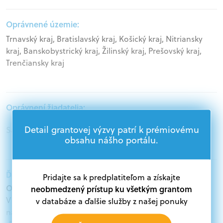
Oprávnené územie:
Trnavský kraj, Bratislavský kraj, Košický kraj, Nitriansky
kraj, Banskobystrický kraj, Žilinský kraj, Prešovský kraj,
Trenčiansky kraj
Oprávnení žiadatelia:
Detail grantovej výzvy patrí k prémiovému
Samospráva, Mimovládne organizácie
obsahu nášho portálu.
Ďalšie informácie:
Pridajte sa k predplatiteľom a získajte
Oprávnení žiadatelia:
neobmedzený prístup ku všetkým grantom
V databáze grantov a dotácií na portáli Grantexpert.sk
v databáze a ďalšie služby z našej ponuky
nájdete aktuálne výzvy z eurofondov, plánu obnovy a