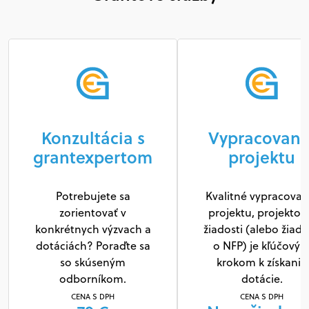
Konzultácia s
Vypracovani
grantexpertom
projektu
Potrebujete sa
Kvalitné vypracovan
zorientovať v
projektu, projektov
konkrétnych výzvach a
žiadosti (alebo žiado
dotáciách? Poraďte sa
o NFP) je kľúčový
so skúseným
krokom k získaniu
odborníkom.
dotácie.
CENA S DPH
CENA S DPH