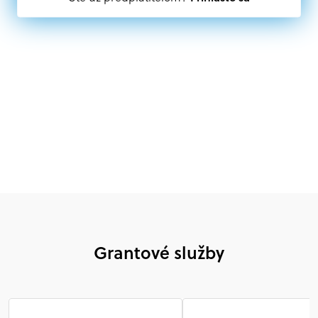
subjekt, komerčný alebo nekomerčný, ako aj
mimovládne organizácie zriadené ako právnická osoba v
Nórsku alebo na Slovensku, alebo akákoľvek
medzinárodná organizácia, orgán alebo agentúra
aktívne zapojená a efektívne prispievajúca k
implementácii projektu
Grantové služby