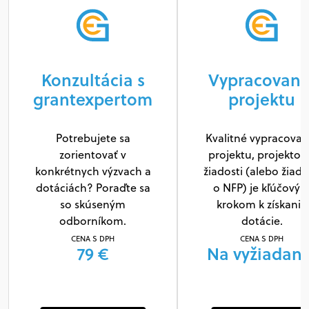
Konzultácia s
Vypracovani
grantexpertom
projektu
Potrebujete sa
Kvalitné vypracovan
zorientovať v
projektu, projektov
konkrétnych výzvach a
žiadosti (alebo žiado
dotáciách? Poraďte sa
o NFP) je kľúčový
so skúseným
krokom k získaniu
odborníkom.
dotácie.
CENA S DPH
CENA S DPH
79 €
Na vyžiadani