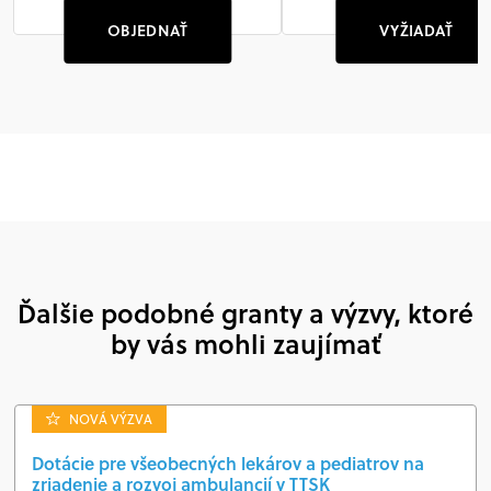
OBJEDNAŤ
VYŽIADAŤ
Ďalšie podobné granty a výzvy, ktoré
by vás mohli zaujímať
NOVÁ VÝZVA
Dotácie pre všeobecných lekárov a pediatrov na
zriadenie a rozvoj ambulancií v TTSK