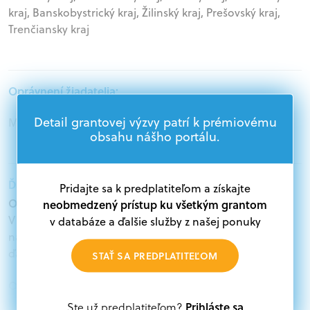
kraj, Banskobystrický kraj, Žilinský kraj, Prešovský kraj,
Trenčiansky kraj
Oprávnení žiadatelia:
Detail grantovej výzvy patrí k prémiovému
Mimovládne organizácie
obsahu nášho portálu.
Ďalšie informácie:
Pridajte sa k predplatiteľom a získajte
Oprávnení žiadatelia:
neobmedzený prístup ku všetkým grantom
V databáze grantov a dotácií na portáli Grantexpert.sk
v databáze a ďalšie služby z našej ponuky
nájdete aktuálne výzvy z eurofondov, plánu obnovy a
ďalších zdrojov.
STAŤ SA PREDPLATITEĽOM
Oprávnení partneri:
Akákoľvek právnická osoba, t. j. verejný alebo súkromný
Prihláste sa
Ste už predplatiteľom?