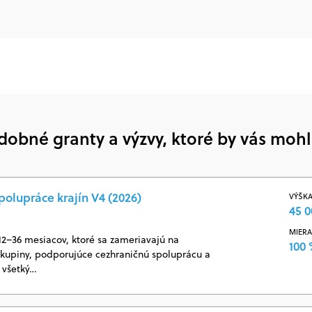
dobné granty a výzvy, ktoré by vás mohl
polupráce krajín V4 (2026)
VÝŠKA
45 0
MIERA
 12–36 mesiacov, ktoré sa zameriavajú na
100
 skupiny, podporujúce cezhraničnú spoluprácu a
 všetký…