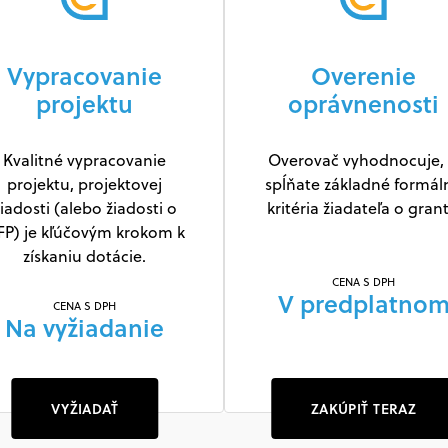
Vypracovanie
Overenie
projektu
oprávnenosti
Kvalitné vypracovanie
Overovač vyhodnocuje, 
projektu, projektovej
spĺňate základné formál
iadosti (alebo žiadosti o
kritéria žiadateľa o grant
FP) je kľúčovým krokom k
získaniu dotácie.
CENA S DPH
V predplatno
CENA S DPH
Na vyžiadanie
VYŽIADAŤ
ZAKÚPIŤ TERAZ