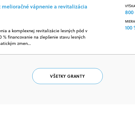
 melioračné vápnenie a revitalizácia
VÝŠKA
800 
MIERA
100
ia a komplexnej revitalizácie lesných pôd v
00 % financovanie na zlepšenie stavu lesných
limatickým zmen…
VŠETKY GRANTY