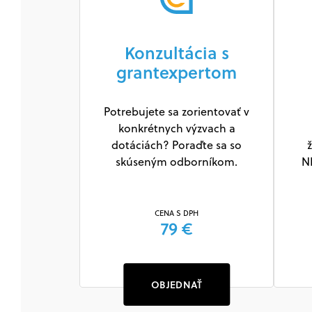
Konzultácia s
grantexpertom
Potrebujete sa zorientovať v
konkrétnych výzvach a
dotáciách? Poraďte sa so
ž
skúseným odborníkom.
N
CENA S DPH
79 €
OBJEDNAŤ