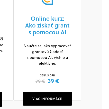
Online kurz:
Ako získať grant
s pomocou AI
či
ne
Naučte sa, ako vypracovať
y.
grantovú žiadosť
s pomocou AI, rýchlo a
efektívne.
m
CENA S DPH
39 €
79 €
VIAC INFORMÁCIÍ