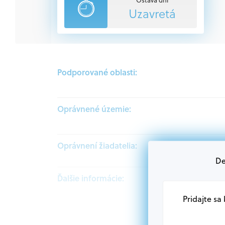
Uzavretá
Podporované oblasti:
Oprávnené územie:
Oprávnení žiadatelia:
De
Ďalšie informácie:
Pridajte sa