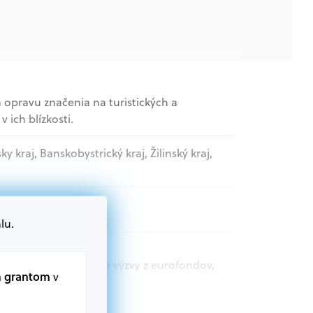
 opravu značenia na turistických a
 ich blízkosti.
sky kraj, Banskobystrický kraj, Žilinský kraj,
lu.
t.sk nájdete aktuálne výzvy z eurofondov,
m grantom
v