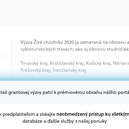
Výzva Živé chodníky 2020 ja zameraná na obnovu a
cykloturistických trasách, ako aj obnovu studničiek v
Trnavský kraj, Bratislavský kraj, Košický kraj, Nitrian
Prešovský kraj, Trenčiansky kraj
Mimovládne organizácie
tail grantovej výzvy patrí k prémiovému obsahu nášho portá
Oprávnení žiadatelia:
V databáze grantov a dotácií na portáli Grantexper
neobmedzený prístup ku všetký
 k predplatiteľom a získajte
plánu obnovy a ďalších zdrojov.
databáze a ďalšie služby z našej ponuky