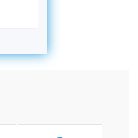
kromný subjekt, komerčný alebo nekomerčný,
ická osoba v Nórsku alebo na Slovensku,
alebo agentúra aktívne zapojená a efektívne