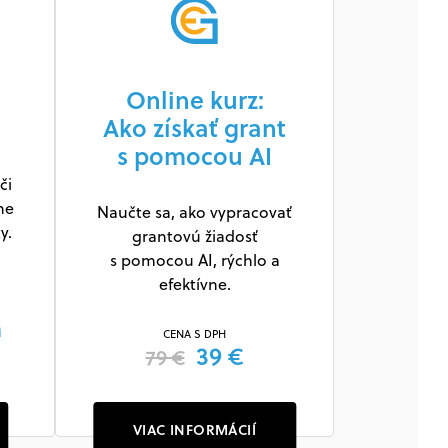
Online kurz:
Ako získať grant
s pomocou AI
či
ne
Naučte sa, ako vypracovať
y.
grantovú žiadosť
s pomocou AI, rýchlo a
efektívne.
m
CENA S DPH
39 €
79 €
VIAC INFORMÁCIÍ