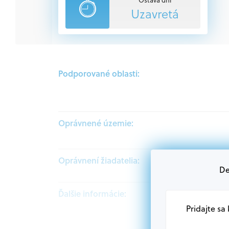
Uzavretá
Podporované oblasti:
Oprávnené územie:
Oprávnení žiadatelia:
De
Ďalšie informácie:
Pridajte sa