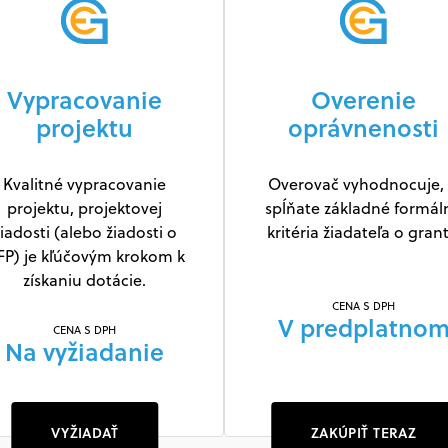
Vypracovanie
Overenie
projektu
oprávnenosti
Kvalitné vypracovanie
Overovač vyhodnocuje, 
projektu, projektovej
spĺňate základné formál
iadosti (alebo žiadosti o
kritéria žiadateľa o grant
FP) je kľúčovým krokom k
získaniu dotácie.
CENA S DPH
V predplatno
CENA S DPH
Na vyžiadanie
VYŽIADAŤ
ZAKÚPIŤ TERAZ