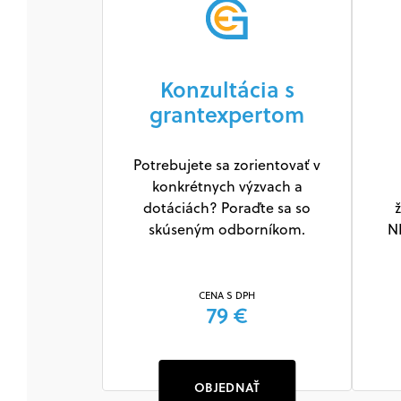
Konzultácia s
grantexpertom
Potrebujete sa zorientovať v
konkrétnych výzvach a
dotáciách? Poraďte sa so
ž
skúseným odborníkom.
N
CENA S DPH
79 €
OBJEDNAŤ