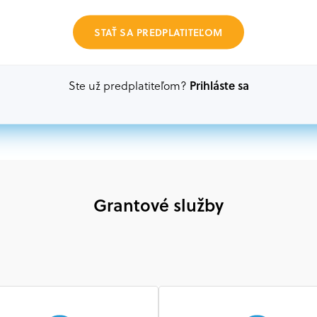
Oprávnení partneri:
STAŤ SA PREDPLATITEĽOM
Akákoľvek právnická osoba, t. j. verejný alebo sú
ako aj mimovládne organizácie zriadené ako právn
alebo akákoľvek medzinárodná organizácia, orgán 
Prihláste sa
Ste už predplatiteľom?
prispievajúca k implementácii projektu
Grantové služby