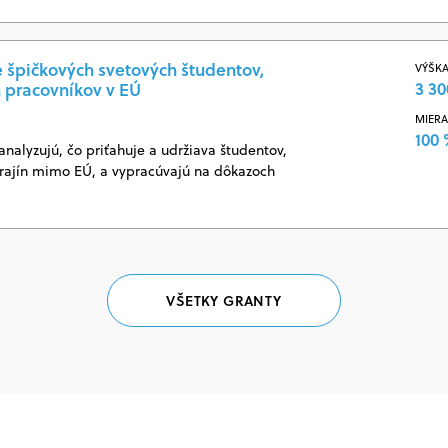
e špičkových svetových študentov,
VÝŠKA
3 30
 pracovníkov v EÚ
MIERA
100
analyzujú, čo priťahuje a udržiava študentov,
krajín mimo EÚ, a vypracúvajú na dôkazoch
VŠETKY GRANTY