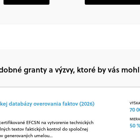
dobné granty a výzvy, ktoré by vás mohl
kej databázy overovania faktov (2026)
VÝŠKA
70 0
MIERA
certifikované EFCSN na vytvorenie technických
50 
ných textov faktických kontrol do spoločnej
jov generovaných umelou…