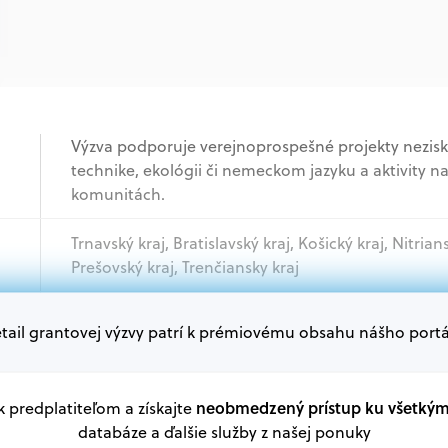
Výzva podporuje verejnoprospešné projekty nezisko
technike, ekológii či nemeckom jazyku a aktivity na
komunitách.
Trnavský kraj, Bratislavský kraj, Košický kraj, Nitrian
Prešovský kraj, Trenčiansky kraj
tail grantovej výzvy patrí k prémiovému obsahu nášho portá
Akademický sektor, Samospráva, Mimovládne orga
Oprávnení žiadatelia:
V databáze grantov a dotácií na portáli Grantexper
neobmedzený prístup ku všetký
 k predplatiteľom a získajte
plánu obnovy a ďalších zdrojov.
databáze a ďalšie služby z našej ponuky