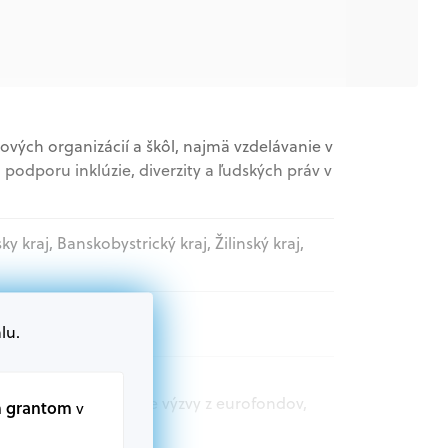
vých organizácií a škôl, najmä vzdelávanie v
 podporu inklúzie, diverzity a ľudských práv v
sky kraj, Banskobystrický kraj, Žilinský kraj,
lu.
nizácie
t.sk nájdete aktuálne výzvy z eurofondov,
m grantom
v