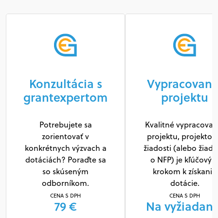
Konzultácia s
Vypracovani
grantexpertom
projektu
Potrebujete sa
Kvalitné vypracovan
zorientovať v
projektu, projektov
konkrétnych výzvach a
žiadosti (alebo žiado
dotáciách? Poraďte sa
o NFP) je kľúčový
so skúseným
krokom k získaniu
odborníkom.
dotácie.
CENA S DPH
CENA S DPH
79 €
Na vyžiadani