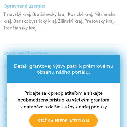
Oprávnené územie:
Trnavský kraj, Bratislavský kraj, Košický kraj, Nitriansky
kraj, Banskobystrický kraj, Žilinský kraj, Prešovský kraj,
Trenčiansky kraj
Oprávnení žiadatelia:
Detail grantovej výzvy patrí k prémiovému
Jednotlivci
obsahu nášho portálu.
Ďalšie informácie:
Pridajte sa k predplatiteľom a získajte
Oprávnení žiadatelia:
neobmedzený prístup ku všetkým grantom
V databáze grantov a dotácií na portáli Grantexpert.sk
v databáze a ďalšie služby z našej ponuky
nájdete aktuálne výzvy z eurofondov, plánu obnovy a
ďalších zdrojov.
STAŤ SA PREDPLATITEĽOM