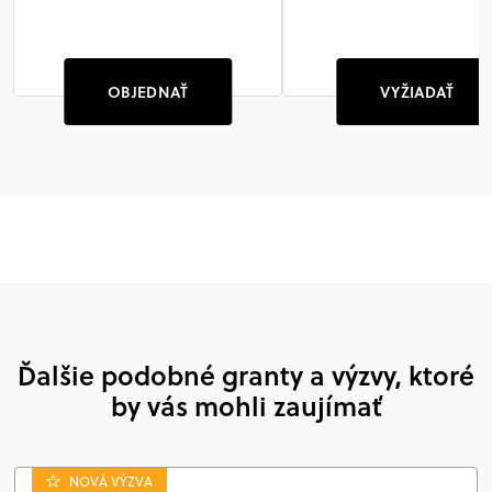
OBJEDNAŤ
VYŽIADAŤ
Ďalšie podobné granty a výzvy, ktoré
by vás mohli zaujímať
NOVÁ VÝZVA