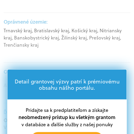
Oprávnené územie:
Trnavský kraj, Bratislavský kraj, Košický kraj, Nitriansky
kraj, Banskobystrický kraj, Žilinský kraj, Prešovský kraj,
Trenčiansky kraj
Oprávnení žiadatelia:
Detail grantovej výzvy patrí k prémiovému
Akademický sektor, Podnikatelia
obsahu nášho portálu.
Pridajte sa k predplatiteľom a získajte
Ďalšie informácie:
neobmedzený prístup ku všetkým grantom
Oprávnení žiadatelia:
v databáze a ďalšie služby z našej ponuky
V databáze grantov a dotácií na portáli Grantexpert.sk