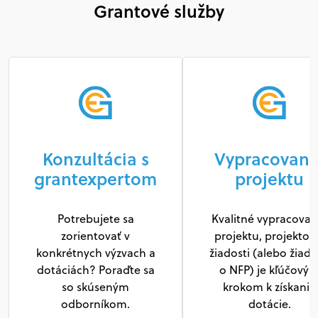
Grantové služby
Konzultácia s
Vypracovani
grantexpertom
projektu
Potrebujete sa
Kvalitné vypracovan
zorientovať v
projektu, projektov
konkrétnych výzvach a
žiadosti (alebo žiado
dotáciách? Poraďte sa
o NFP) je kľúčový
so skúseným
krokom k získaniu
odborníkom.
dotácie.