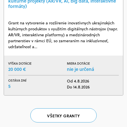
kultúrne projekty (AR/VR, AI, big data, interaktívne
formáty)
Grant na vytvorenie a rozšírenie inovatívnych ukrajinských
kultúrnych produktov s využitím digitálnych nástrojov (napr.
AR/VR, interaktívne platformy) a medzinárodných
partnerstiev v rámci EÚ, so zameraním na inkluzívnosť,
udržateľnosť a…
VÝŠKA DOTÁCIE
MIERA DOTÁCIE
20 000 €
nie je určená
OSTÁVA DNÍ
Od 4.8.2026
5
Do 14.8.2026
VŠETKY GRANTY