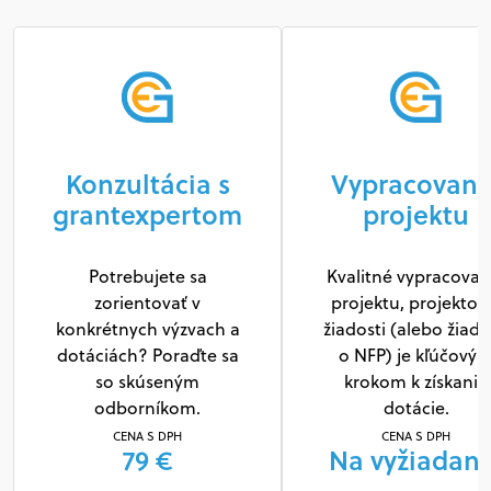
Konzultácia s
Vypracovani
grantexpertom
projektu
Potrebujete sa
Kvalitné vypracovan
zorientovať v
projektu, projektov
konkrétnych výzvach a
žiadosti (alebo žiado
dotáciách? Poraďte sa
o NFP) je kľúčový
so skúseným
krokom k získaniu
odborníkom.
dotácie.
CENA S DPH
CENA S DPH
79 €
Na vyžiadani