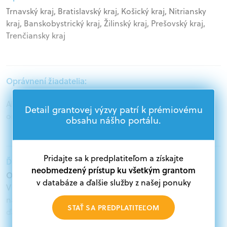
Trnavský kraj, Bratislavský kraj, Košický kraj, Nitriansky
kraj, Banskobystrický kraj, Žilinský kraj, Prešovský kraj,
Trenčiansky kraj
Oprávnení žiadatelia:
Akademický sektor, Podnikatelia, Mimovládne
Detail grantovej výzvy patrí k prémiovému
organizácie
obsahu nášho portálu.
Pridajte sa k predplatiteľom a získajte
Ďalšie informácie:
neobmedzený prístup ku všetkým grantom
Oprávnení žiadatelia:
v databáze a ďalšie služby z našej ponuky
V databáze grantov a dotácií na portáli Grantexpert.sk
nájdete aktuálne výzvy z eurofondov, plánu obnovy a
STAŤ SA PREDPLATITEĽOM
ďalších zdrojov.