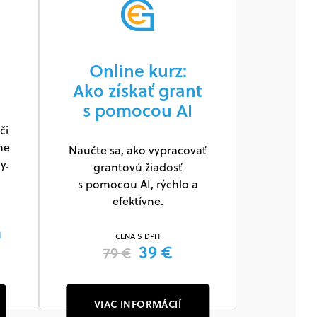
Online kurz:
Ako získať grant
s pomocou AI
či
ne
Naučte sa, ako vypracovať
y.
grantovú žiadosť
s pomocou AI, rýchlo a
efektívne.
m
CENA S DPH
39 €
79 €
VIAC INFORMÁCIÍ