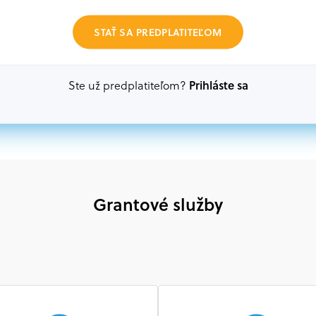
Oprávnení partneri:
STAŤ SA PREDPLATITEĽOM
Akákoľvek právnická osoba, t. j. verejný alebo sú
ako aj mimovládne organizácie zriadené ako právn
alebo akákoľvek medzinárodná organizácia, orgán 
Prihláste sa
Ste už predplatiteľom?
prispievajúca k implementácii projektu
Grantové služby