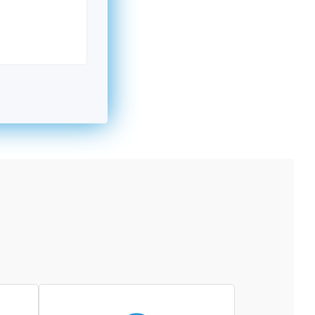
kromný subjekt, komerčný alebo nekomerčný,
ická osoba v Nórsku alebo na Slovensku,
alebo agentúra aktívne zapojená a efektívne