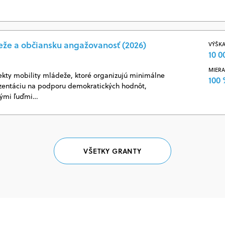
eže a občiansku angažovanosť (2026)
VÝŠKA
10 0
MIERA
ekty mobility mládeže, ktoré organizujú minimálne
100
ezentáciu na podporu demokratických hodnôt,
dými ľuďmi…
VŠETKY GRANTY