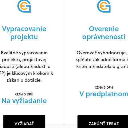
Vypracovanie
Overenie
projektu
oprávnenosti
Kvalitné vypracovanie
Overovač vyhodnocuje, 
projektu, projektovej
spĺňate základné formál
iadosti (alebo žiadosti o
kritéria žiadateľa o grant
FP) je kľúčovým krokom k
získaniu dotácie.
CENA S DPH
V predplatno
CENA S DPH
Na vyžiadanie
VYŽIADAŤ
ZAKÚPIŤ TERAZ