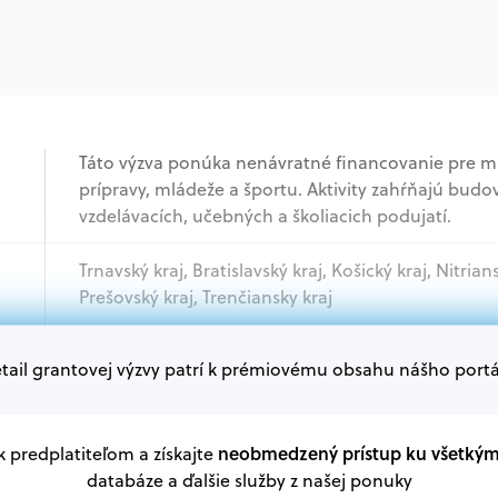
Táto výzva ponúka nenávratné financovanie pre mal
prípravy, mládeže a športu. Aktivity zahŕňajú budo
vzdelávacích, učebných a školiacich podujatí.
Trnavský kraj, Bratislavský kraj, Košický kraj, Nitrian
Prešovský kraj, Trenčiansky kraj
tail grantovej výzvy patrí k prémiovému obsahu nášho portá
Akademický sektor, Podnikatelia, Samospráva, Mi
Oprávnení žiadatelia:
V databáze grantov a dotácií na portáli Grantexper
neobmedzený prístup ku všetký
 k predplatiteľom a získajte
plánu obnovy a ďalších zdrojov.
databáze a ďalšie služby z našej ponuky