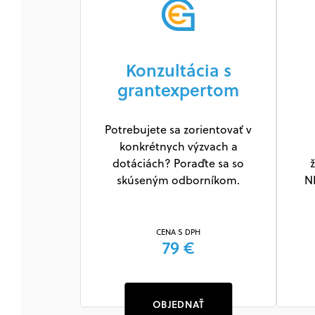
Konzultácia s
grantexpertom
Potrebujete sa zorientovať v
konkrétnych výzvach a
dotáciách? Poraďte sa so
ž
skúseným odborníkom.
N
CENA S DPH
79 €
OBJEDNAŤ