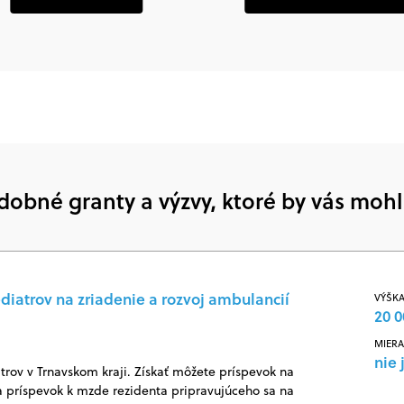
dobné granty a výzvy, ktoré by vás mohl
diatrov na zriadenie a rozvoj ambulancií
VÝŠKA
20 0
MIERA
nie 
rov v Trnavskom kraji. Získať môžete príspevok na
 príspevok k mzde rezidenta pripravujúceho sa na