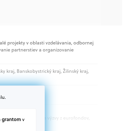
é projekty v oblasti vzdelávania, odbornej
vanie partnerstiev a organizovanie
sky kraj, Banskobystrický kraj, Žilinský kraj,
lu.
movládne organizácie
t.sk nájdete aktuálne výzvy z eurofondov,
m grantom
v