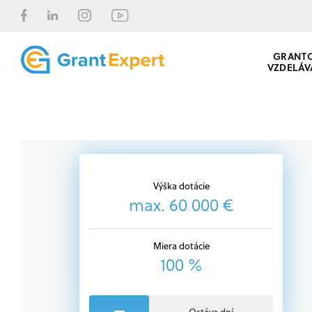
GRANT
VZDELÁV
Výška dotácie
max. 60 000 €
Miera dotácie
100 %
Ostáva dní