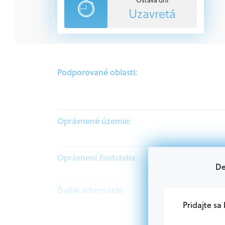
Uzavretá
Podporované oblasti:
Oprávnené územie:
Oprávnení žiadatelia:
De
Ďalšie informácie:
Pridajte sa