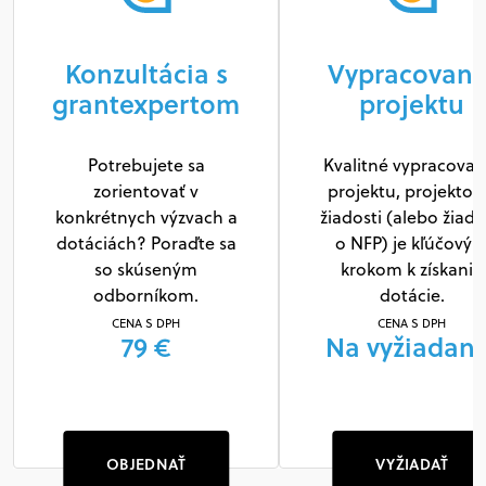
Konzultácia s
Vypracovani
grantexpertom
projektu
Potrebujete sa
Kvalitné vypracovan
zorientovať v
projektu, projektov
konkrétnych výzvach a
žiadosti (alebo žiado
dotáciách? Poraďte sa
o NFP) je kľúčový
so skúseným
krokom k získaniu
odborníkom.
dotácie.
CENA S DPH
CENA S DPH
79 €
Na vyžiadani
OBJEDNAŤ
VYŽIADAŤ