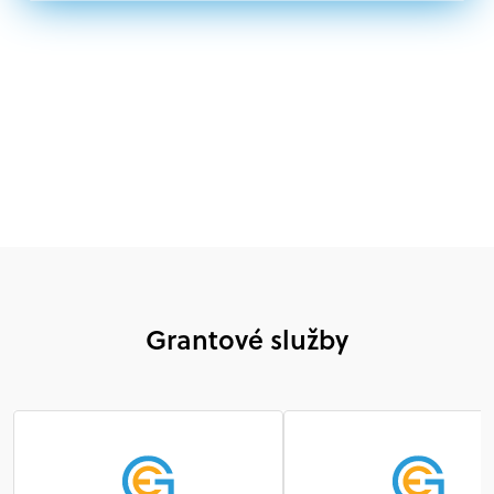
Nórsku alebo na Slovensku, alebo akákoľvek
medzinárodná organizácia, orgán alebo agentúra
aktívne zapojená a efektívne prispievajúca k
implementácii projektu
Grantové služby