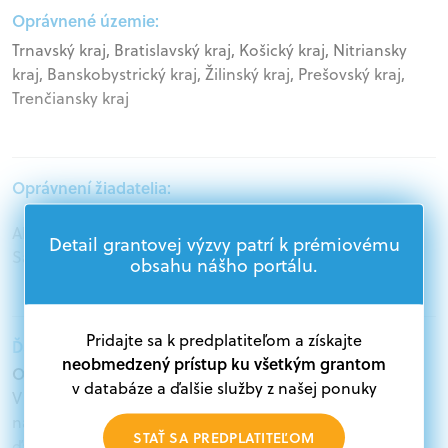
Oprávnené územie:
Trnavský kraj, Bratislavský kraj, Košický kraj, Nitriansky
kraj, Banskobystrický kraj, Žilinský kraj, Prešovský kraj,
Trenčiansky kraj
Oprávnení žiadatelia:
Akademický sektor, Mimovládne organizácie,
Detail grantovej výzvy patrí k prémiovému
Samospráva
obsahu nášho portálu.
Pridajte sa k predplatiteľom a získajte
Ďalšie informácie:
neobmedzený prístup ku všetkým grantom
Oprávnení žiadatelia:
v databáze a ďalšie služby z našej ponuky
V databáze grantov a dotácií na portáli Grantexpert.sk
nájdete aktuálne výzvy z eurofondov, plánu obnovy a
STAŤ SA PREDPLATITEĽOM
ďalších zdrojov.