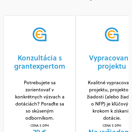
Konzultácia s
Vypracovani
grantexpertom
projektu
Potrebujete sa
Kvalitné vypracovan
zorientovať v
projektu, projektov
konkrétnych výzvach a
žiadosti (alebo žiado
dotáciách? Poraďte sa
o NFP) je kľúčový
so skúseným
krokom k získaniu
odborníkom.
dotácie.
CENA S DPH
CENA S DPH
79 €
Na vyžiadani