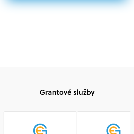
Nórsku alebo na Slovensku, alebo akákoľvek
medzinárodná organizácia, orgán alebo agentúra
aktívne zapojená a efektívne prispievajúca k
implementácii projektu
Grantové služby