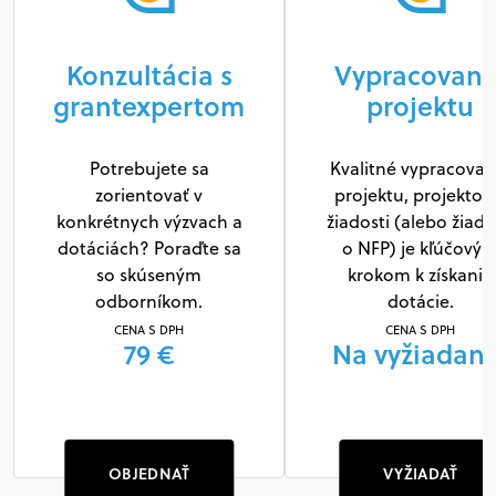
Konzultácia s
Vypracovani
grantexpertom
projektu
Potrebujete sa
Kvalitné vypracovan
zorientovať v
projektu, projektov
konkrétnych výzvach a
žiadosti (alebo žiado
dotáciách? Poraďte sa
o NFP) je kľúčový
so skúseným
krokom k získaniu
odborníkom.
dotácie.
CENA S DPH
CENA S DPH
79 €
Na vyžiadani
OBJEDNAŤ
VYŽIADAŤ