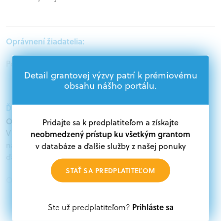
Oprávnení žiadatelia:
Podnikatelia, Mimovládne organizácie, Samospráva
Detail grantovej výzvy patrí k prémiovému
obsahu nášho portálu.
Ďalšie informácie:
Oprávnení žiadatelia:
Pridajte sa k predplatiteľom a získajte
V databáze grantov a dotácií na portáli Grantexpert.sk
neobmedzený prístup ku všetkým grantom
nájdete aktuálne výzvy z eurofondov, plánu obnovy a
v databáze a ďalšie služby z našej ponuky
ďalších zdrojov.
STAŤ SA PREDPLATITEĽOM
Oprávnení partneri:
Akákoľvek právnická osoba, t. j. verejný alebo súkromný
subjekt, komerčný alebo nekomerčný, ako aj
Prihláste sa
Ste už predplatiteľom?
mimovládne organizácie zriadené ako právnická osoba v