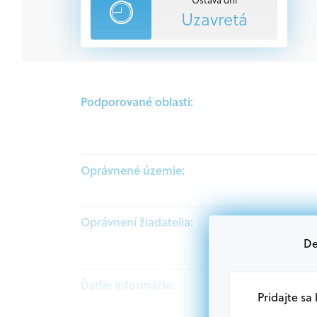
Uzavretá
Podporované oblasti:
Oprávnené územie:
Oprávnení žiadatelia:
De
Ďalšie informácie:
Pridajte sa