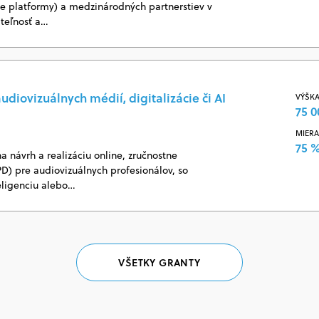
vne platformy) a medzinárodných partnerstiev v
ateľnosť a…
udiovizuálnych médií, digitalizácie či AI
VÝŠKA
75 0
MIERA
75 
a návrh a realizáciu online, zručnostne
D) pre audiovizuálnych profesionálov, so
eligenciu alebo…
VŠETKY GRANTY