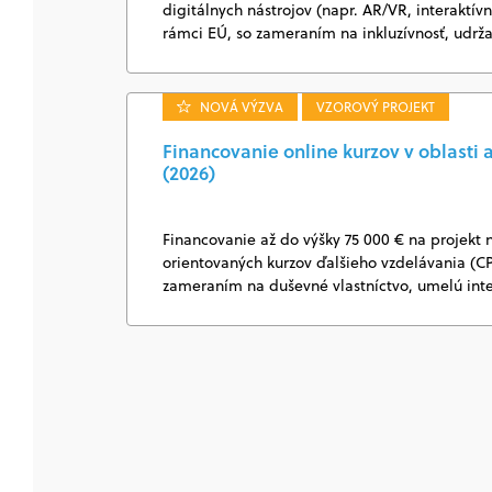
digitálnych nástrojov (napr. AR/VR, interaktí
rámci EÚ, so zameraním na inkluzívnosť, udrž
NOVÁ VÝZVA
VZOROVÝ PROJEKT
Financovanie online kurzov v oblasti a
(2026)
Financovanie až do výšky 75 000 € na projekt n
orientovaných kurzov ďalšieho vzdelávania (CP
zameraním na duševné vlastníctvo, umelú int