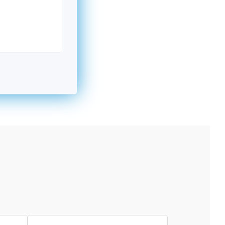
kromný subjekt, komerčný alebo nekomerčný,
ická osoba v Nórsku alebo na Slovensku,
alebo agentúra aktívne zapojená a efektívne