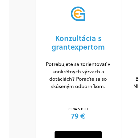
Konzultácia s
grantexpertom
Potrebujete sa zorientovať v
konkrétnych výzvach a
dotáciách? Poraďte sa so
ž
skúseným odborníkom.
N
CENA S DPH
79 €