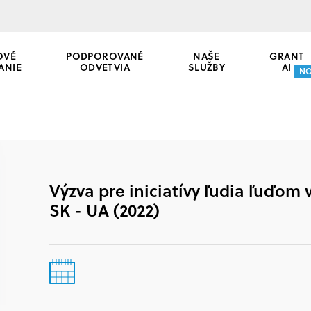
OVÉ
PODPOROVANÉ
NAŠE
GRANT
ANIE
ODVETVIA
SLUŽBY
AI
N
Výzva pre iniciatívy ľudia ľuďom
SK - UA (2022)