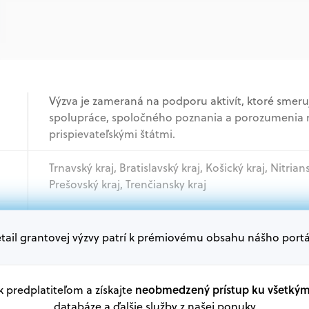
Výzva je zameraná na podporu aktivít, ktoré smeruj
spolupráce, spoločného poznania a porozumenia 
prispievateľskými štátmi.
Trnavský kraj, Bratislavský kraj, Košický kraj, Nitrian
Prešovský kraj, Trenčiansky kraj
Akademický sektor, Podnikatelia, Mimovládne orga
tail grantovej výzvy patrí k prémiovému obsahu nášho portá
podniky
Oprávnení žiadatelia:
neobmedzený prístup ku všetký
 k predplatiteľom a získajte
V databáze grantov a dotácií na portáli Grantexper
databáze a ďalšie služby z našej ponuky