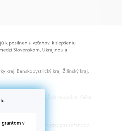
ú k posilneniu vzťahov, k zlepšeniu
medzi Slovenskom, Ukrajinou a
sky kraj, Banskobystrický kraj, Žilinský kraj,
nizácie, Samospráva, Štátna správa, Veľké
lu.
m grantom
v
t.sk nájdete aktuálne výzvy z eurofondov,