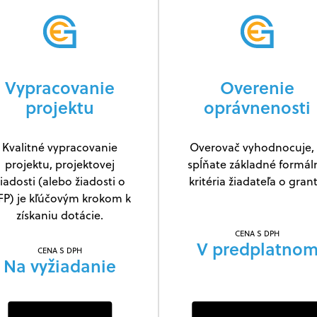
Vypracovanie
Overenie
projektu
oprávnenosti
Kvalitné vypracovanie
Overovač vyhodnocuje, 
projektu, projektovej
spĺňate základné formál
iadosti (alebo žiadosti o
kritéria žiadateľa o grant
FP) je kľúčovým krokom k
získaniu dotácie.
CENA S DPH
V predplatno
CENA S DPH
Na vyžiadanie