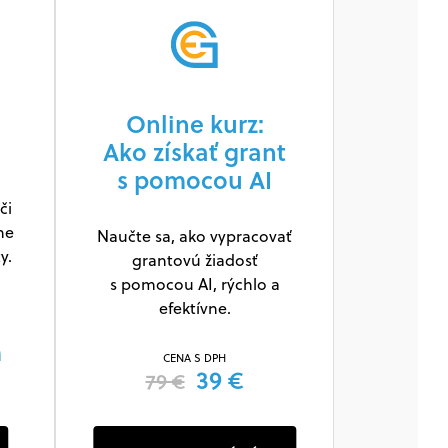
Online kurz:
Ako získať grant
s pomocou AI
či
ne
Naučte sa, ako vypracovať
y.
grantovú žiadosť
s pomocou AI, rýchlo a
efektívne.
m
CENA S DPH
39 €
79 €