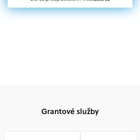
subjekt, komerčný alebo nekomerčný, ako aj
mimovládne organizácie zriadené ako právnická osoba v
Nórsku alebo na Slovensku, alebo akákoľvek
medzinárodná organizácia, orgán alebo agentúra
aktívne zapojená a efektívne prispievajúca k
implementácii projektu
Grantové služby