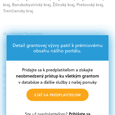
kraj, Banskobystrický kraj, Žilinský kraj, Prešovský kraj,
Trenčiansky kraj
Oprávnení žiadatelia:
Detail grantovej výzvy patrí k prémiovému
Akademický sektor, Jednotlivci
obsahu nášho portálu.
Ďalšie informácie:
Pridajte sa k predplatiteľom a získajte
Oprávnení žiadatelia:
neobmedzený prístup ku všetkým grantom
V databáze grantov a dotácií na portáli Grantexpert.sk
v databáze a ďalšie služby z našej ponuky
nájdete aktuálne výzvy z eurofondov, plánu obnovy a
ďalších zdrojov.
STAŤ SA PREDPLATITEĽOM
Oprávnení partneri:
Akákoľvek právnická osoba, t. j. verejný alebo súkromný
Prihláste sa
Ste už predplatiteľom?