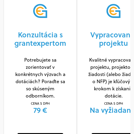
Konzultácia s
Vypracovani
grantexpertom
projektu
Potrebujete sa
Kvalitné vypracovan
zorientovať v
projektu, projektov
konkrétnych výzvach a
žiadosti (alebo žiado
dotáciách? Poraďte sa
o NFP) je kľúčový
so skúseným
krokom k získaniu
odborníkom.
dotácie.
CENA S DPH
CENA S DPH
79 €
Na vyžiadani