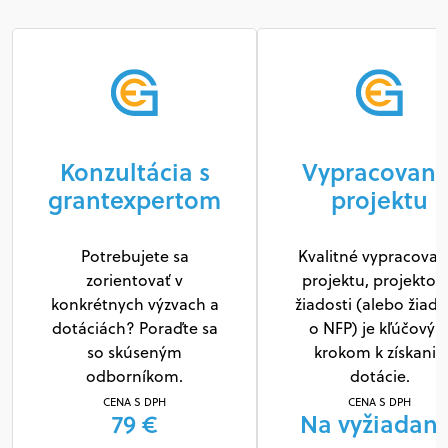
Konzultácia s
Vypracovani
grantexpertom
projektu
Potrebujete sa
Kvalitné vypracovan
zorientovať v
projektu, projektov
konkrétnych výzvach a
žiadosti (alebo žiado
dotáciách? Poraďte sa
o NFP) je kľúčový
so skúseným
krokom k získaniu
odborníkom.
dotácie.
CENA S DPH
CENA S DPH
79 €
Na vyžiadani