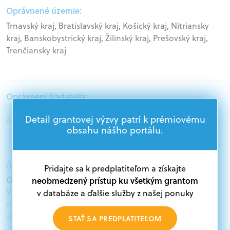
Oprávnené územie:
Trnavský kraj, Bratislavský kraj, Košický kraj, Nitriansky
kraj, Banskobystrický kraj, Žilinský kraj, Prešovský kraj,
Trenčiansky kraj
Oprávnení žiadatelia:
Detail grantovej výzvy patrí k prémiovému
Akademický sektor, Jednotlivci
obsahu nášho portálu.
Ďalšie informácie:
Pridajte sa k predplatiteľom a získajte
Oprávnení žiadatelia:
neobmedzený prístup ku všetkým grantom
V databáze grantov a dotácií na portáli Grantexpert.sk
v databáze a ďalšie služby z našej ponuky
nájdete aktuálne výzvy z eurofondov, plánu obnovy a
ďalších zdrojov.
STAŤ SA PREDPLATITEĽOM