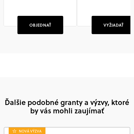
OBJEDNAŤ
VYŽIADAŤ
Ďalšie podobné granty a výzvy, ktoré
by vás mohli zaujímať
NOVÁ VÝZVA