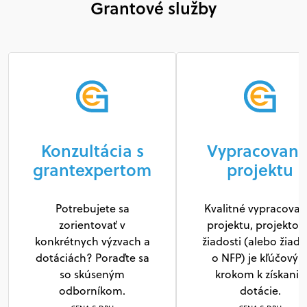
Grantové služby
Konzultácia s
Vypracovani
grantexpertom
projektu
Potrebujete sa
Kvalitné vypracovan
zorientovať v
projektu, projektov
konkrétnych výzvach a
žiadosti (alebo žiado
dotáciách? Poraďte sa
o NFP) je kľúčový
so skúseným
krokom k získaniu
odborníkom.
dotácie.