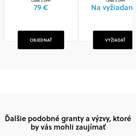
CENA S DPH
CENA S DPH
79 €
Na vyžiadani
OBJEDNAŤ
VYŽIADAŤ
Ďalšie podobné granty a výzvy, ktoré
by vás mohli zaujímať