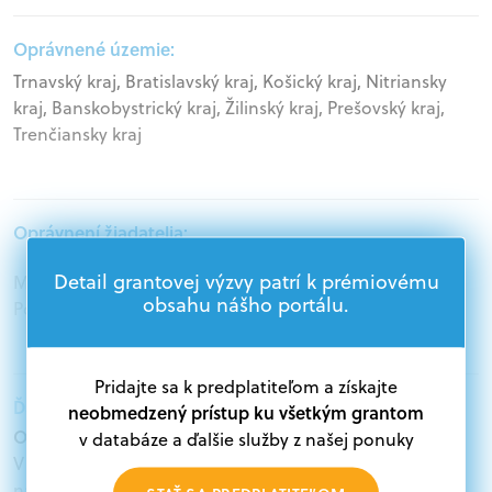
Oprávnené územie:
Trnavský kraj, Bratislavský kraj, Košický kraj, Nitriansky
kraj, Banskobystrický kraj, Žilinský kraj, Prešovský kraj,
Trenčiansky kraj
Oprávnení žiadatelia:
Detail grantovej výzvy patrí k prémiovému
Mimovládne organizácie, Samospráva, Veľké podniky,
obsahu nášho portálu.
Podnikatelia
Pridajte sa k predplatiteľom a získajte
Ďalšie informácie:
neobmedzený prístup ku všetkým grantom
Oprávnení žiadatelia:
v databáze a ďalšie služby z našej ponuky
V databáze grantov a dotácií na portáli Grantexpert.sk
nájdete aktuálne výzvy z eurofondov, plánu obnovy a