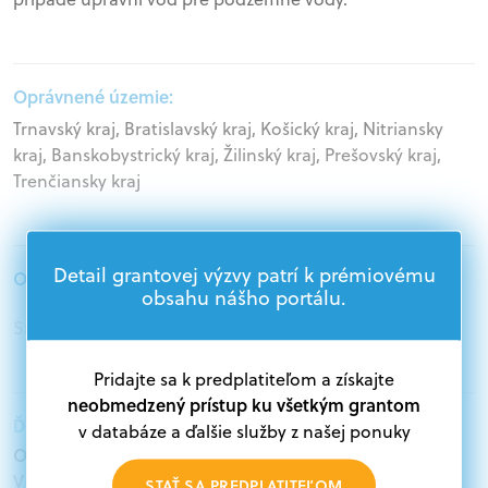
Oprávnené územie:
Trnavský kraj, Bratislavský kraj, Košický kraj, Nitriansky
kraj, Banskobystrický kraj, Žilinský kraj, Prešovský kraj,
Trenčiansky kraj
Detail grantovej výzvy patrí k prémiovému
Oprávnení žiadatelia:
obsahu nášho portálu.
Samospráva
Pridajte sa k predplatiteľom a získajte
neobmedzený prístup ku všetkým grantom
Ďalšie informácie:
v databáze a ďalšie služby z našej ponuky
Oprávnení žiadatelia:
V databáze grantov a dotácií na portáli Grantexpert.sk
STAŤ SA PREDPLATITEĽOM