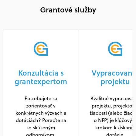
Grantové služby
Konzultácia s
Vypracovani
grantexpertom
projektu
Potrebujete sa
Kvalitné vypracovan
zorientovať v
projektu, projektov
konkrétnych výzvach a
žiadosti (alebo žiado
dotáciách? Poraďte sa
o NFP) je kľúčový
so skúseným
krokom k získaniu
odborníkom.
dotácie.