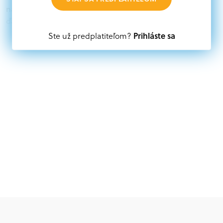
nájdete aktuálne výzvy z eurofondov, plánu obnovy a
ďalších zdrojov.
Prihláste sa
Ste už predplatiteľom?
Oprávnení partneri:
Akákoľvek právnická osoba, t. j. verejný alebo súkromný
subjekt, komerčný alebo nekomerčný, ako aj
mimovládne organizácie zriadené ako právnická osoba v
Nórsku alebo na Slovensku, alebo akákoľvek
medzinárodná organizácia, orgán alebo agentúra
aktívne zapojená a efektívne prispievajúca k
implementácii projektu