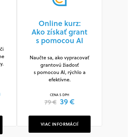
Online kurz:
Ako získať grant
s pomocou AI
či
ne
Naučte sa, ako vypracovať
y.
grantovú žiadosť
s pomocou AI, rýchlo a
efektívne.
m
CENA S DPH
39 €
79 €
VIAC INFORMÁCIÍ