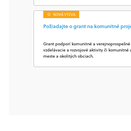
NOVÁ VÝZVA
Požiadajte o grant na komunitné proj
Grant podporí komunitné a verejnoprospešné 
vzdelávacie a rozvojové aktivity či komunitné a
meste a okolitých obciach.