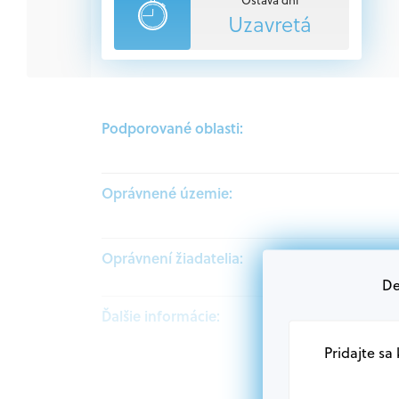
Uzavretá
Podporované oblasti:
Oprávnené územie:
Oprávnení žiadatelia:
De
Ďalšie informácie:
Pridajte sa