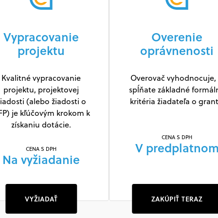
Vypracovanie
Overenie
projektu
oprávnenosti
Kvalitné vypracovanie
Overovač vyhodnocuje, 
projektu, projektovej
spĺňate základné formál
iadosti (alebo žiadosti o
kritéria žiadateľa o grant
FP) je kľúčovým krokom k
získaniu dotácie.
CENA S DPH
V predplatno
CENA S DPH
Na vyžiadanie
VYŽIADAŤ
ZAKÚPIŤ TERAZ