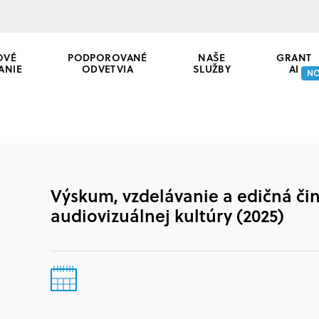
OVÉ
PODPOROVANÉ
NAŠE
GRANT
ANIE
ODVETVIA
SLUŽBY
AI
N
Výskum, vzdelávanie a edičná čin
audiovizuálnej kultúry (2025)