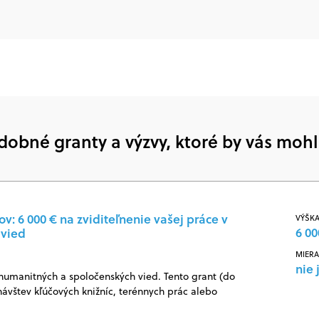
dobné granty a výzvy, ktoré by vás mohl
: 6 000 € na zviditeľnenie vašej práce v
VÝŠKA
6 00
 vied
MIERA
nie 
 humanitných a spoločenských vied. Tento grant (do
návštev kľúčových knižníc, terénnych prác alebo