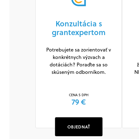
Konzultácia s
grantexpertom
Potrebujete sa zorientovať v
konkrétnych výzvach a
dotáciách? Poraďte sa so
ž
skúseným odborníkom.
N
CENA S DPH
79 €
OBJEDNAŤ