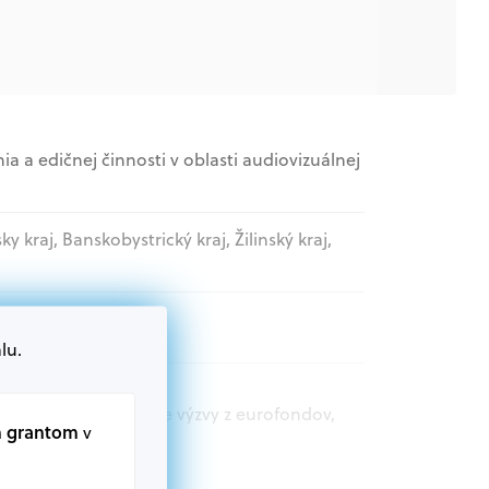
 a edičnej činnosti v oblasti audiovizuálnej
sky kraj, Banskobystrický kraj, Žilinský kraj,
ovládne organizácie
lu.
t.sk nájdete aktuálne výzvy z eurofondov,
m grantom
v