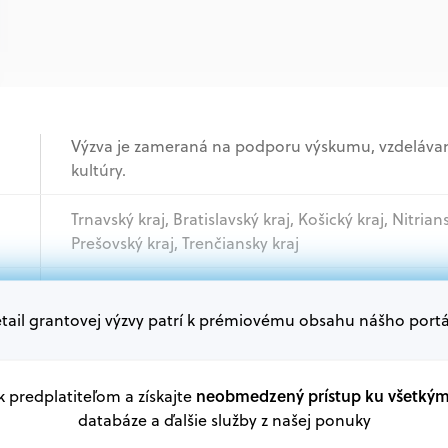
Výzva je zameraná na podporu výskumu, vzdelávania
kultúry.
Trnavský kraj, Bratislavský kraj, Košický kraj, Nitrian
Prešovský kraj, Trenčiansky kraj
Akademický sektor, Podnikatelia, Jednotlivci, Mim
tail grantovej výzvy patrí k prémiovému obsahu nášho portá
Oprávnení žiadatelia:
V databáze grantov a dotácií na portáli Grantexper
neobmedzený prístup ku všetký
 k predplatiteľom a získajte
plánu obnovy a ďalších zdrojov.
databáze a ďalšie služby z našej ponuky