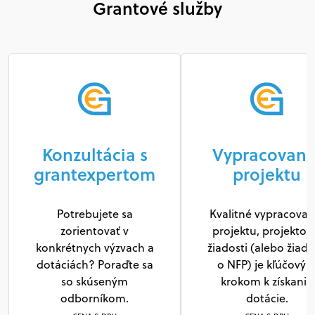
Grantové služby
Konzultácia s
Vypracovani
grantexpertom
projektu
Potrebujete sa
Kvalitné vypracovan
zorientovať v
projektu, projektov
konkrétnych výzvach a
žiadosti (alebo žiado
dotáciách? Poraďte sa
o NFP) je kľúčový
so skúseným
krokom k získaniu
odborníkom.
dotácie.