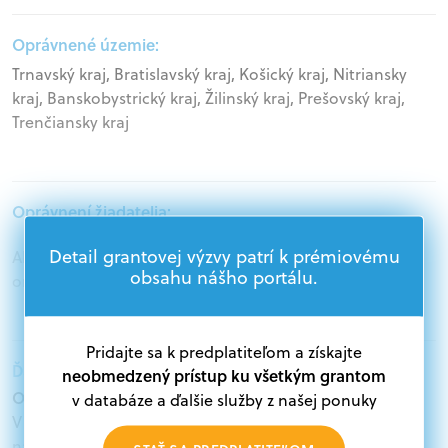
Oprávnené územie:
Trnavský kraj, Bratislavský kraj, Košický kraj, Nitriansky
kraj, Banskobystrický kraj, Žilinský kraj, Prešovský kraj,
Trenčiansky kraj
Oprávnení žiadatelia:
Detail grantovej výzvy patrí k prémiovému
Akademický sektor, Podnikatelia, Mimovládne
obsahu nášho portálu.
organizácie, Samospráva, Štátna správa, Veľké podniky
Pridajte sa k predplatiteľom a získajte
Ďalšie informácie:
neobmedzený prístup ku všetkým grantom
Oprávnení žiadatelia:
v databáze a ďalšie služby z našej ponuky
V databáze grantov a dotácií na portáli Grantexpert.sk
nájdete aktuálne výzvy z eurofondov, plánu obnovy a