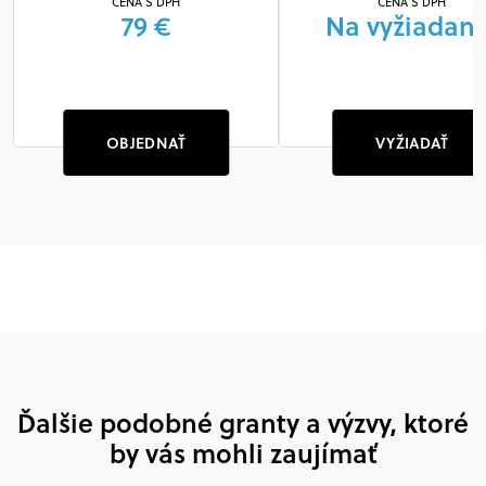
CENA S DPH
CENA S DPH
79 €
Na vyžiadani
OBJEDNAŤ
VYŽIADAŤ
Ďalšie podobné granty a výzvy, ktoré
by vás mohli zaujímať