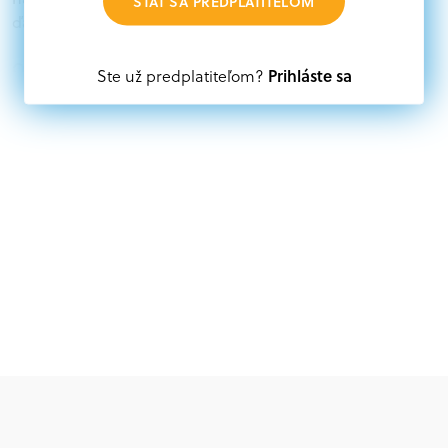
STAŤ SA PREDPLATITEĽOM
ďalších zdrojov.
Oprávnení partneri:
Prihláste sa
Ste už predplatiteľom?
Akákoľvek právnická osoba, t. j. verejný alebo súkromný
subjekt, komerčný alebo nekomerčný, ako aj
mimovládne organizácie zriadené ako právnická osoba v
Nórsku alebo na Slovensku, alebo akákoľvek
medzinárodná organizácia, orgán alebo agentúra
aktívne zapojená a efektívne prispievajúca k
implementácii projektu