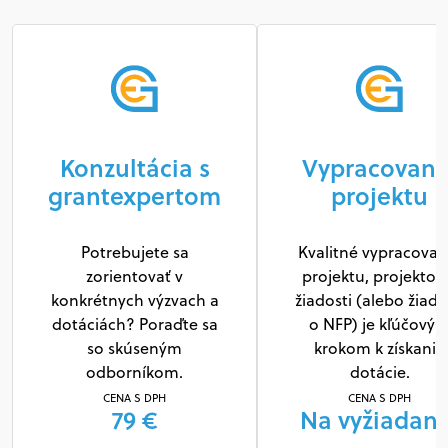
Konzultácia s
Vypracovani
grantexpertom
projektu
Potrebujete sa
Kvalitné vypracovan
zorientovať v
projektu, projektov
konkrétnych výzvach a
žiadosti (alebo žiado
dotáciách? Poraďte sa
o NFP) je kľúčový
so skúseným
krokom k získaniu
odborníkom.
dotácie.
CENA S DPH
CENA S DPH
79 €
Na vyžiadani