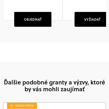
OBJEDNAŤ
VYŽIADAŤ
Ďalšie podobné granty a výzvy, ktoré
by vás mohli zaujímať
NOVÁ VÝZVA