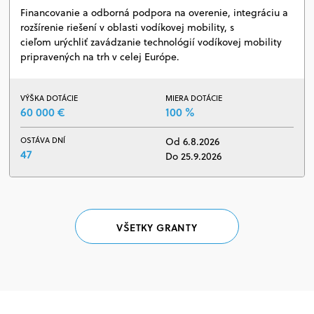
Financovanie a odborná podpora na overenie, integráciu a
rozšírenie riešení v oblasti vodíkovej mobility, s
cieľom urýchliť zavádzanie technológií vodíkovej mobility
pripravených na trh v celej Európe.
VÝŠKA DOTÁCIE
MIERA DOTÁCIE
60 000 €
100 %
OSTÁVA DNÍ
Od 6.8.2026
47
Do 25.9.2026
VŠETKY GRANTY