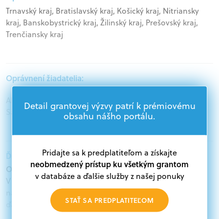
Trnavský kraj, Bratislavský kraj, Košický kraj, Nitriansky
kraj, Banskobystrický kraj, Žilinský kraj, Prešovský kraj,
Trenčiansky kraj
Oprávnení žiadatelia:
Akademický sektor, Podnikatelia, Štátna správa,
Detail grantovej výzvy patrí k prémiovému
Samospráva
obsahu nášho portálu.
Pridajte sa k predplatiteľom a získajte
Ďalšie informácie:
neobmedzený prístup ku všetkým grantom
Oprávnení žiadatelia:
v databáze a ďalšie služby z našej ponuky
V databáze grantov a dotácií na portáli Grantexpert.sk
nájdete aktuálne výzvy z eurofondov, plánu obnovy a
STAŤ SA PREDPLATITEĽOM
ďalších zdrojov.