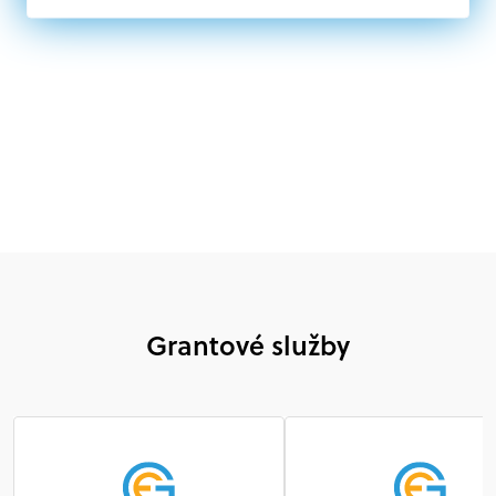
Nórsku alebo na Slovensku, alebo akákoľvek
medzinárodná organizácia, orgán alebo agentúra
aktívne zapojená a efektívne prispievajúca k
implementácii projektu
Grantové služby