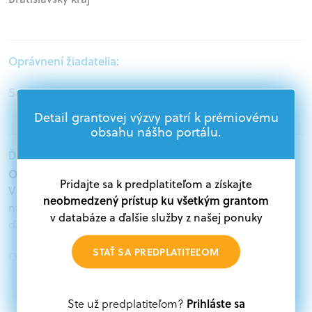
Oprávnení žiadatelia:
Samospráva
Detail grantovej výzvy patrí k prémiovému
obsahu nášho portálu.
Ďalšie informácie:
Oprávnení žiadatelia:
Pridajte sa k predplatiteľom a získajte
V databáze grantov a dotácií na portáli Grantexpert.sk
neobmedzený prístup ku všetkým grantom
nájdete aktuálne výzvy z eurofondov, plánu obnovy a
v databáze a ďalšie služby z našej ponuky
ďalších zdrojov.
STAŤ SA PREDPLATITEĽOM
Oprávnení partneri:
Akákoľvek právnická osoba, t. j. verejný alebo súkromný
subjekt, komerčný alebo nekomerčný, ako aj
Prihláste sa
Ste už predplatiteľom?
mimovládne organizácie zriadené ako právnická osoba v