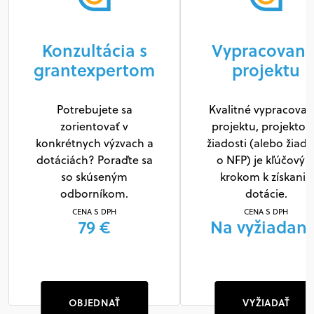
Konzultácia s
Vypracovani
grantexpertom
projektu
Potrebujete sa
Kvalitné vypracovan
zorientovať v
projektu, projektov
konkrétnych výzvach a
žiadosti (alebo žiado
dotáciách? Poraďte sa
o NFP) je kľúčový
so skúseným
krokom k získaniu
odborníkom.
dotácie.
CENA S DPH
CENA S DPH
79 €
Na vyžiadani
OBJEDNAŤ
VYŽIADAŤ