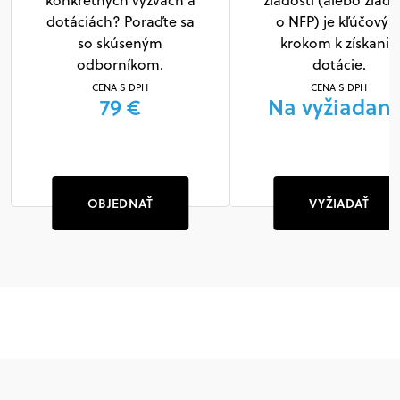
konkrétnych výzvach a
žiadosti (alebo žiado
dotáciách? Poraďte sa
o NFP) je kľúčový
so skúseným
krokom k získaniu
odborníkom.
dotácie.
CENA S DPH
CENA S DPH
79 €
Na vyžiadani
OBJEDNAŤ
VYŽIADAŤ