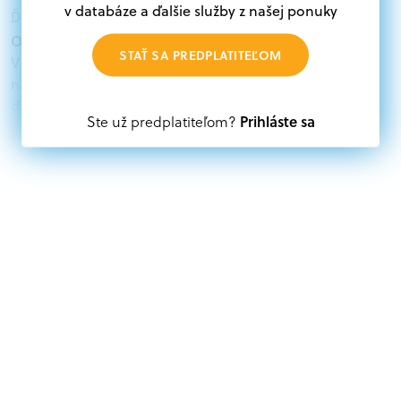
v databáze a ďalšie služby z našej ponuky
Ďalšie informácie:
Oprávnení žiadatelia:
STAŤ SA PREDPLATITEĽOM
V databáze grantov a dotácií na portáli Grantexpert.sk
nájdete aktuálne výzvy z eurofondov, plánu obnovy a
ďalších zdrojov.
Prihláste sa
Ste už predplatiteľom?
Oprávnení partneri:
Akákoľvek právnická osoba, t. j. verejný alebo súkromný
subjekt, komerčný alebo nekomerčný, ako aj
mimovládne organizácie zriadené ako právnická osoba v
Nórsku alebo na Slovensku, alebo akákoľvek
medzinárodná organizácia, orgán alebo agentúra
aktívne zapojená a efektívne prispievajúca k
implementácii projektu