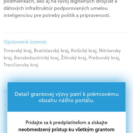
podmienkach, ako aj na vývoj digitálnych dvojčiat a
dátových infraštruktúr podporovaných umelou
inteligenciou pre potreby politík a pripravenosti.
Oprávnené územie:
Trnavský kraj, Bratislavský kraj, Košický kraj, Nitriansky
kraj, Banskobystrický kraj, Žilinský kraj, Prešovský kraj,
Trenčiansky kraj
Oprávnení žiadatelia:
Detail grantovej výzvy patrí k prémiovému
obsahu nášho portálu.
Akademický sektor, Podnikatelia, Samospráva,
Mimovládne organizácie
Pridajte sa k predplatiteľom a získajte
neobmedzený prístup ku všetkým grantom