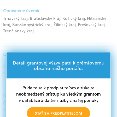
Oprávnené územie:
Trnavský kraj, Bratislavský kraj, Košický kraj, Nitriansky
kraj, Banskobystrický kraj, Žilinský kraj, Prešovský kraj,
Trenčiansky kraj
Oprávnení žiadatelia:
Detail grantovej výzvy patrí k prémiovému
Akademický sektor, Podnikatelia, Mimovládne
obsahu nášho portálu.
organizácie, Samospráva
Pridajte sa k predplatiteľom a získajte
neobmedzený prístup ku všetkým grantom
Ďalšie informácie:
v databáze a ďalšie služby z našej ponuky
Oprávnení žiadatelia:
V databáze grantov a dotácií na portáli Grantexpert.sk
STAŤ SA PREDPLATITEĽOM
nájdete aktuálne výzvy z eurofondov, plánu obnovy a