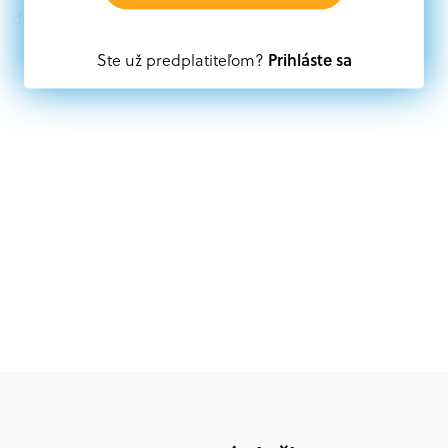
ďalších zdrojov.
Prihláste sa
Ste už predplatiteľom?
Oprávnení partneri:
Akákoľvek právnická osoba, t. j. verejný alebo súkromný
subjekt, komerčný alebo nekomerčný, ako aj
mimovládne organizácie zriadené ako právnická osoba v
Nórsku alebo na Slovensku, alebo akákoľvek
medzinárodná organizácia, orgán alebo agentúra
aktívne zapojená a efektívne prispievajúca k
implementácii projektu