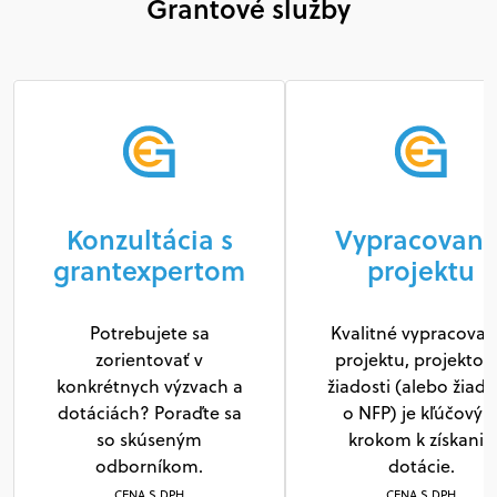
Grantové služby
Konzultácia s
Vypracovani
grantexpertom
projektu
Potrebujete sa
Kvalitné vypracovan
zorientovať v
projektu, projektov
konkrétnych výzvach a
žiadosti (alebo žiado
dotáciách? Poraďte sa
o NFP) je kľúčový
so skúseným
krokom k získaniu
odborníkom.
dotácie.
CENA S DPH
CENA S DPH