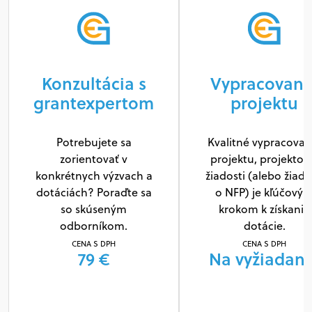
Konzultácia s
Vypracovani
grantexpertom
projektu
Potrebujete sa
Kvalitné vypracovan
zorientovať v
projektu, projektov
konkrétnych výzvach a
žiadosti (alebo žiado
dotáciách? Poraďte sa
o NFP) je kľúčový
so skúseným
krokom k získaniu
odborníkom.
dotácie.
CENA S DPH
CENA S DPH
79 €
Na vyžiadani