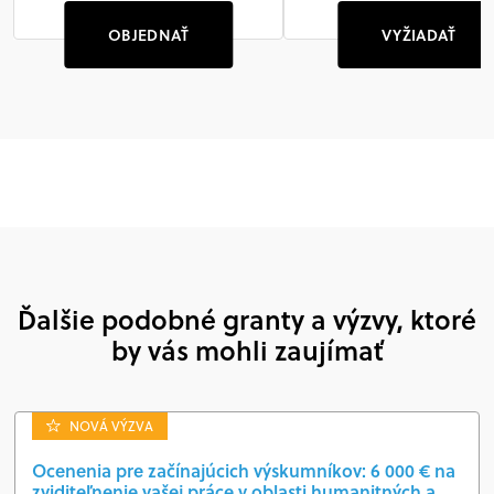
OBJEDNAŤ
VYŽIADAŤ
Ďalšie podobné granty a výzvy, ktoré
by vás mohli zaujímať
NOVÁ VÝZVA
Ocenenia pre začínajúcich výskumníkov: 6 000 € na
zviditeľnenie vašej práce v oblasti humanitných a