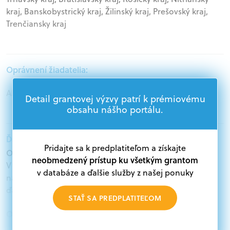
kraj, Banskobystrický kraj, Žilinský kraj, Prešovský kraj,
Trenčiansky kraj
Oprávnení žiadatelia:
Akademický sektor, Podnikatelia, Jednotlivci
Detail grantovej výzvy patrí k prémiovému
obsahu nášho portálu.
Ďalšie informácie:
Pridajte sa k predplatiteľom a získajte
Oprávnení žiadatelia:
neobmedzený prístup ku všetkým grantom
V databáze grantov a dotácií na portáli Grantexpert.sk
v databáze a ďalšie služby z našej ponuky
nájdete aktuálne výzvy z eurofondov, plánu obnovy a
ďalších zdrojov.
STAŤ SA PREDPLATITEĽOM
Oprávnení partneri:
Akákoľvek právnická osoba, t. j. verejný alebo súkromný