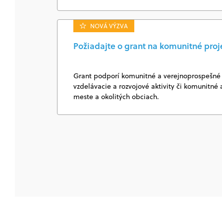
NOVÁ VÝZVA
Požiadajte o grant na komunitné proj
Grant podporí komunitné a verejnoprospešné 
vzdelávacie a rozvojové aktivity či komunitné a
meste a okolitých obciach.