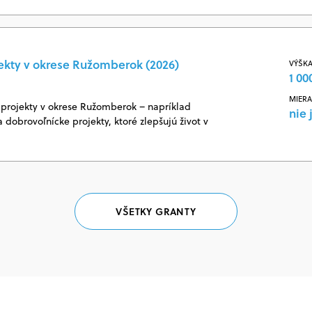
ekty v okrese Ružomberok (2026)
VÝŠKA
1 00
MIERA
projekty v okrese Ružomberok – napríklad
nie 
 dobrovoľnícke projekty, ktoré zlepšujú život v
VŠETKY GRANTY