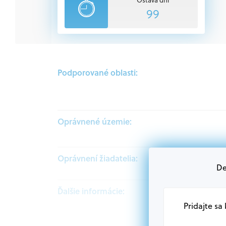
99
Podporované oblasti:
Oprávnené územie:
Oprávnení žiadatelia:
De
Ďalšie informácie:
Pridajte sa