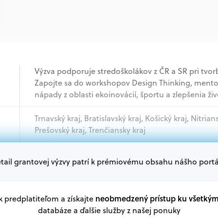
Výzva podporuje stredoškolákov z ČR a SR pri tvor
Zapojte sa do workshopov Design Thinking, mentor
nápady z oblasti ekoinovácií, športu a zlepšenia ži
Trnavský kraj, Bratislavský kraj, Košický kraj, Nitrian
Prešovský kraj, Trenčiansky kraj
tail grantovej výzvy patrí k prémiovému obsahu nášho portá
Jednotlivci
Oprávnení žiadatelia:
V databáze grantov a dotácií na portáli Grantexper
neobmedzený prístup ku všetký
 k predplatiteľom a získajte
plánu obnovy a ďalších zdrojov.
databáze a ďalšie služby z našej ponuky