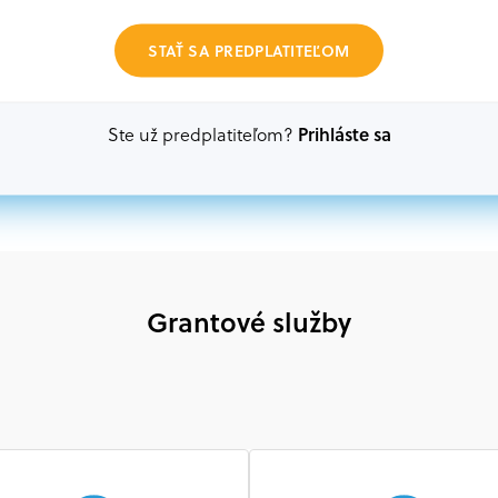
Oprávnení partneri:
STAŤ SA PREDPLATITEĽOM
Akákoľvek právnická osoba, t. j. verejný alebo sú
ako aj mimovládne organizácie zriadené ako právn
alebo akákoľvek medzinárodná organizácia, orgán 
Prihláste sa
Ste už predplatiteľom?
prispievajúca k implementácii projektu
Grantové služby