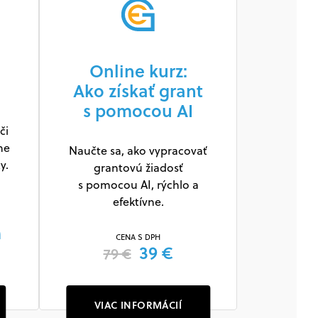
Online kurz:
Ako získať grant
s pomocou AI
či
ne
Naučte sa, ako vypracovať
y.
grantovú žiadosť
s pomocou AI, rýchlo a
efektívne.
m
CENA S DPH
39 €
79 €
VIAC INFORMÁCIÍ