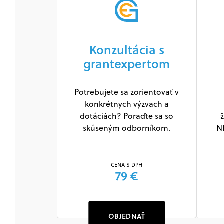
Konzultácia s
grantexpertom
Potrebujete sa zorientovať v
konkrétnych výzvach a
dotáciách? Poraďte sa so
ž
skúseným odborníkom.
N
CENA S DPH
79 €
OBJEDNAŤ