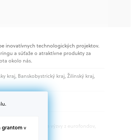
be inovatívnych technologických projektov.
ingu a súťaže o atraktívne produkty za
vota okolo nás.
sky kraj, Banskobystrický kraj, Žilinský kraj,
lu.
t.sk nájdete aktuálne výzvy z eurofondov,
m grantom
v