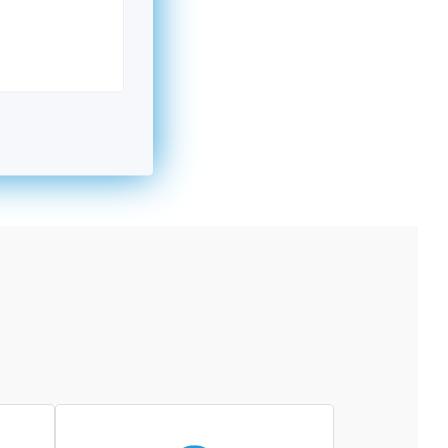
kromný subjekt, komerčný alebo nekomerčný,
ická osoba v Nórsku alebo na Slovensku,
alebo agentúra aktívne zapojená a efektívne