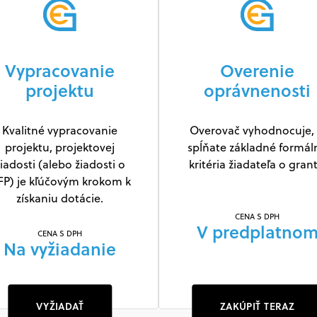
Vypracovanie
Overenie
projektu
oprávnenosti
Kvalitné vypracovanie
Overovač vyhodnocuje, 
projektu, projektovej
spĺňate základné formál
iadosti (alebo žiadosti o
kritéria žiadateľa o grant
FP) je kľúčovým krokom k
získaniu dotácie.
CENA S DPH
V predplatno
CENA S DPH
Na vyžiadanie
VYŽIADAŤ
ZAKÚPIŤ TERAZ