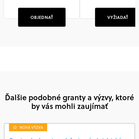
OBJEDNAŤ
VYŽIADAŤ
Ďalšie podobné granty a výzvy, ktoré
by vás mohli zaujímať
NOVÁ VÝZVA