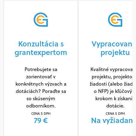
Konzultácia s
Vypracovani
grantexpertom
projektu
Potrebujete sa
Kvalitné vypracovan
zorientovať v
projektu, projektov
konkrétnych výzvach a
žiadosti (alebo žiado
dotáciách? Poraďte sa
o NFP) je kľúčový
so skúseným
krokom k získaniu
odborníkom.
dotácie.
CENA S DPH
CENA S DPH
79 €
Na vyžiadani