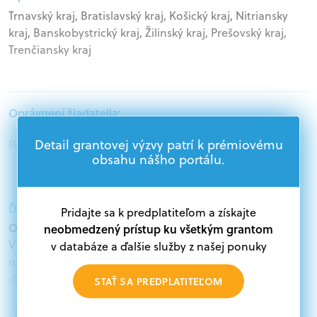
Trnavský kraj, Bratislavský kraj, Košický kraj, Nitriansky
kraj, Banskobystrický kraj, Žilinský kraj, Prešovský kraj,
Trenčiansky kraj
Oprávnení žiadatelia:
Detail grantovej výzvy patrí k prémiovému
Podnikatelia
obsahu nášho portálu.
Ďalšie informácie:
Pridajte sa k predplatiteľom a získajte
Oprávnení žiadatelia:
neobmedzený prístup ku všetkým grantom
V databáze grantov a dotácií na portáli Grantexpert.sk
v databáze a ďalšie služby z našej ponuky
nájdete aktuálne výzvy z eurofondov, plánu obnovy a
ďalších zdrojov.
STAŤ SA PREDPLATITEĽOM
Oprávnení partneri: