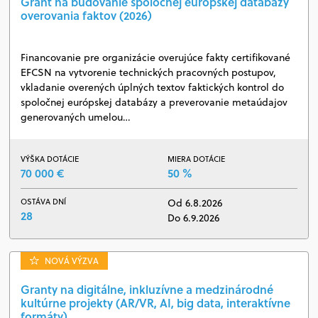
Grant na budovanie spoločnej európskej databázy
overovania faktov (2026)
Financovanie pre organizácie overujúce fakty certifikované
EFCSN na vytvorenie technických pracovných postupov,
vkladanie overených úplných textov faktických kontrol do
spoločnej európskej databázy a preverovanie metaúdajov
generovaných umelou…
VÝŠKA DOTÁCIE
MIERA DOTÁCIE
70 000 €
50 %
OSTÁVA DNÍ
Od 6.8.2026
28
Do 6.9.2026
NOVÁ VÝZVA
Granty na digitálne, inkluzívne a medzinárodné
kultúrne projekty (AR/VR, AI, big data, interaktívne
formáty)