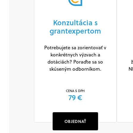
Konzultácia s
grantexpertom
Potrebujete sa zorientovať v
konkrétnych výzvach a
dotáciách? Poraďte sa so
ž
skúseným odborníkom.
N
CENA S DPH
79 €
OBJEDNAŤ