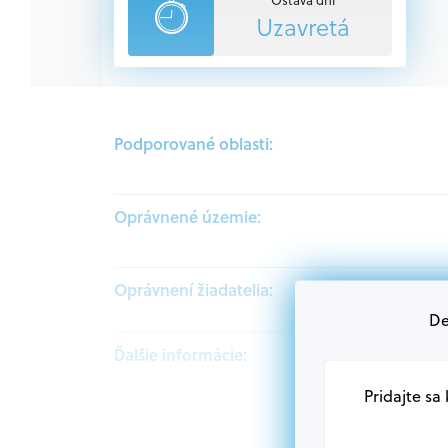
Uzavretá
Podporované oblasti:
Oprávnené územie:
Oprávnení žiadatelia:
De
Ďalšie informácie:
Pridajte sa