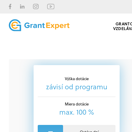
GRANT
VZDELÁV
Výška dotácie
závisí od programu
Miera dotácie
max. 100 %
Ostáva dní