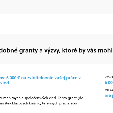
dobné granty a výzvy, ktoré by vás mohl
: 6 000 € na zviditeľnenie vašej práce v
VÝŠKA
6 00
 vied
MIERA
nie 
 humanitných a spoločenských vied. Tento grant (do
návštev kľúčových knižníc, terénnych prác alebo