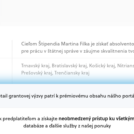
Cieľom Štipendia Martina Filka je získať absolven
pre prácu v štátnej správe v záujme skvalitnenia tvo
Trnavský kraj, Bratislavský kraj, Košický kraj, Nitrian
Prešovský kraj, Trenčiansky kraj
Akademický sektor
tail grantovej výzvy patrí k prémiovému obsahu nášho portá
Oprávnení žiadatelia:
V databáze grantov a dotácií na portáli Grantexper
neobmedzený prístup ku všetký
 k predplatiteľom a získajte
plánu obnovy a ďalších zdrojov.
databáze a ďalšie služby z našej ponuky