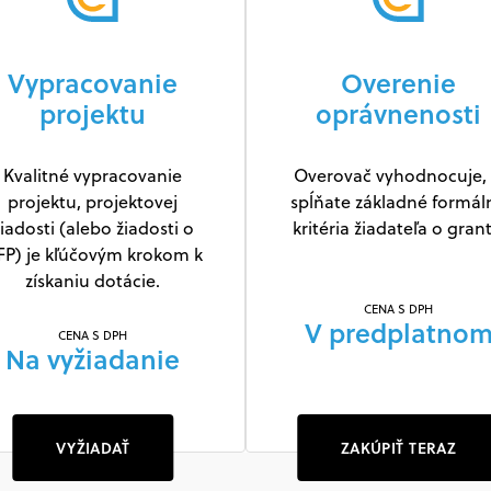
Vypracovanie
Overenie
projektu
oprávnenosti
Kvalitné vypracovanie
Overovač vyhodnocuje, 
projektu, projektovej
spĺňate základné formál
iadosti (alebo žiadosti o
kritéria žiadateľa o grant
FP) je kľúčovým krokom k
získaniu dotácie.
CENA S DPH
V predplatno
CENA S DPH
Na vyžiadanie
VYŽIADAŤ
ZAKÚPIŤ TERAZ