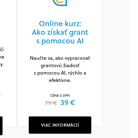
Online kurz:
Ako získať grant
s pomocou AI
či
ne
Naučte sa, ako vypracovať
y.
grantovú žiadosť
s pomocou AI, rýchlo a
efektívne.
m
CENA S DPH
39 €
79 €
VIAC INFORMÁCIÍ