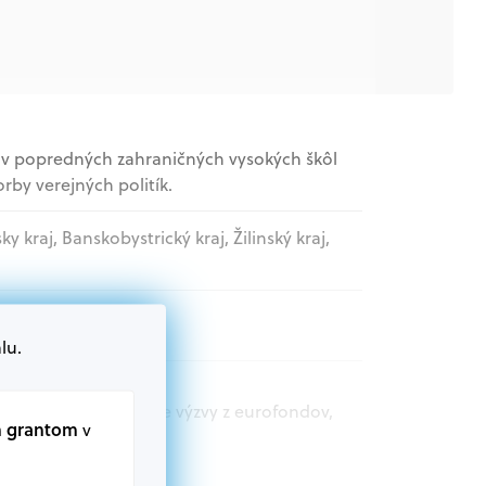
tov popredných zahraničných vysokých škôl
rby verejných politík.
sky kraj, Banskobystrický kraj, Žilinský kraj,
lu.
t.sk nájdete aktuálne výzvy z eurofondov,
m grantom
v