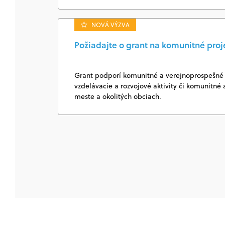
NOVÁ VÝZVA
Požiadajte o grant na komunitné proj
Grant podporí komunitné a verejnoprospešné 
vzdelávacie a rozvojové aktivity či komunitné a
meste a okolitých obciach.