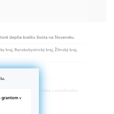
toré zlepšia kvalitu života na Slovensku.
sky kraj, Banskobystrický kraj, Žilinský kraj,
ospráva
lu.
t.sk nájdete aktuálne výzvy z eurofondov,
m grantom
v