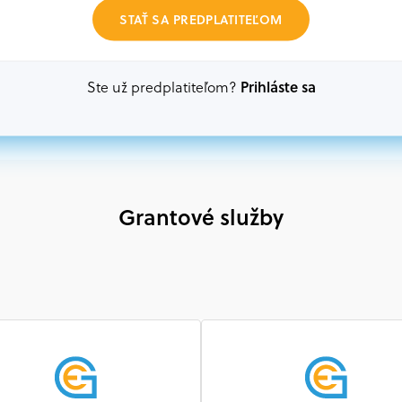
Akákoľvek právnická osoba, t. j. verejný alebo sú
STAŤ SA PREDPLATITEĽOM
ako aj mimovládne organizácie zriadené ako právn
alebo akákoľvek medzinárodná organizácia, orgán 
prispievajúca k implementácii projektu
Prihláste sa
Ste už predplatiteľom?
Grantové služby