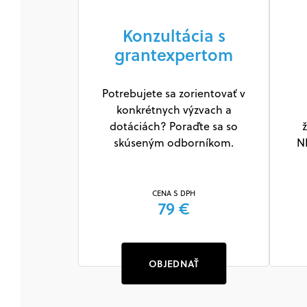
Konzultácia s
grantexpertom
Potrebujete sa zorientovať v
konkrétnych výzvach a
dotáciách? Poraďte sa so
ž
skúseným odborníkom.
N
CENA S DPH
79 €
OBJEDNAŤ