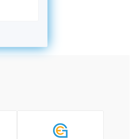
kromný subjekt, komerčný alebo nekomerčný,
ická osoba v Nórsku alebo na Slovensku,
alebo agentúra aktívne zapojená a efektívne