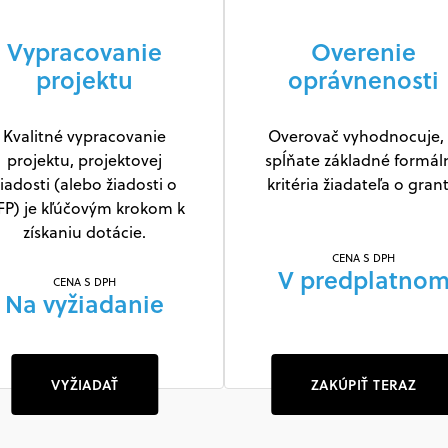
Vypracovanie
Overenie
projektu
oprávnenosti
Kvalitné vypracovanie
Overovač vyhodnocuje, 
projektu, projektovej
spĺňate základné formál
iadosti (alebo žiadosti o
kritéria žiadateľa o grant
FP) je kľúčovým krokom k
získaniu dotácie.
CENA S DPH
V predplatno
CENA S DPH
Na vyžiadanie
VYŽIADAŤ
ZAKÚPIŤ TERAZ