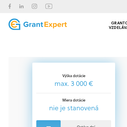
GRANT
VZDELÁV
Výška dotácie
max. 3 000 €
Miera dotácie
nie je stanovená
Ostáva dní