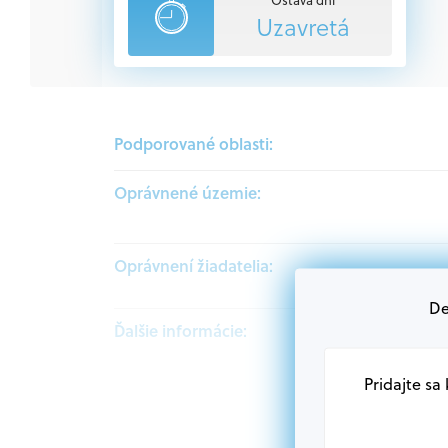
Uzavretá
Podporované oblasti:
Oprávnené územie:
Oprávnení žiadatelia:
De
Ďalšie informácie:
Pridajte sa