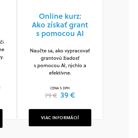
Online kurz:
Ako získať grant
s pomocou AI
či
ne
Naučte sa, ako vypracovať
y.
grantovú žiadosť
s pomocou AI, rýchlo a
efektívne.
m
CENA S DPH
39 €
79 €
VIAC INFORMÁCIÍ