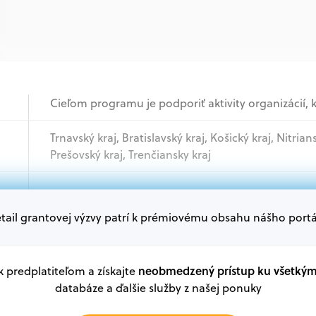
Cieľom programu je podporiť aktivity organizácií, k
Trnavský kraj, Bratislavský kraj, Košický kraj, Nitrian
Prešovský kraj, Trenčiansky kraj
Akademický sektor, Mimovládne organizácie, Sam
tail grantovej výzvy patrí k prémiovému obsahu nášho portá
Oprávnení žiadatelia:
V databáze grantov a dotácií na portáli Grantexper
plánu obnovy a ďalších zdrojov.
neobmedzený prístup ku všetký
 k predplatiteľom a získajte
databáze a ďalšie služby z našej ponuky
Oprávnení partneri: