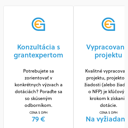
Konzultácia s
Vypracovani
grantexpertom
projektu
Potrebujete sa
Kvalitné vypracovan
zorientovať v
projektu, projektov
konkrétnych výzvach a
žiadosti (alebo žiado
dotáciách? Poraďte sa
o NFP) je kľúčový
so skúseným
krokom k získaniu
odborníkom.
dotácie.
CENA S DPH
CENA S DPH
79 €
Na vyžiadani