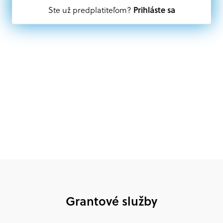
Oprávnení partneri:
Prihláste sa
Ste už predplatiteľom?
Akákoľvek právnická osoba, t. j. verejný alebo súkromný
subjekt, komerčný alebo nekomerčný, ako aj
mimovládne organizácie zriadené ako právnická osoba v
Nórsku alebo na Slovensku, alebo akákoľvek
medzinárodná organizácia, orgán alebo agentúra
aktívne zapojená a efektívne prispievajúca k
implementácii projektu
Grantové služby