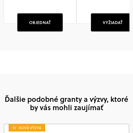
OBJEDNAŤ
VYŽIADAŤ
Ďalšie podobné granty a výzvy, ktoré
by vás mohli zaujímať
NOVÁ VÝZVA