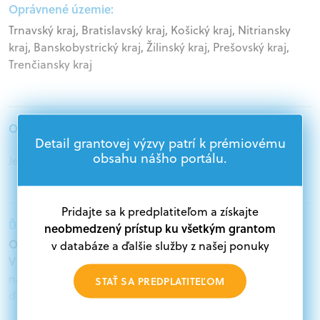
Oprávnené územie:
Trnavský kraj, Bratislavský kraj, Košický kraj, Nitriansky
kraj, Banskobystrický kraj, Žilinský kraj, Prešovský kraj,
Trenčiansky kraj
Oprávnení žiadatelia:
Detail grantovej výzvy patrí k prémiovému
obsahu nášho portálu.
Jednotlivci
Pridajte sa k predplatiteľom a získajte
Ďalšie informácie:
neobmedzený prístup ku všetkým grantom
Oprávnení žiadatelia:
v databáze a ďalšie služby z našej ponuky
V databáze grantov a dotácií na portáli Grantexpert.sk
nájdete aktuálne výzvy z eurofondov, plánu obnovy a
STAŤ SA PREDPLATITEĽOM
ďalších zdrojov.