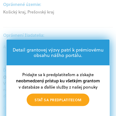
Oprávnené územie:
Košický kraj, Prešovský kraj
Oprávnení žiadatelia:
Akademický sektor
Detail grantovej výzvy patrí k prémiovému
obsahu nášho portálu.
Ďalšie informácie:
Pridajte sa k predplatiteľom a získajte
Oprávnení žiadatelia:
neobmedzený prístup ku všetkým grantom
V databáze grantov a dotácií na portáli Grantexpert.sk
v databáze a ďalšie služby z našej ponuky
nájdete aktuálne výzvy z eurofondov, plánu obnovy a
ďalších zdrojov.
STAŤ SA PREDPLATITEĽOM
Oprávnení partneri:
Akákoľvek právnická osoba, t. j. verejný alebo súkromný