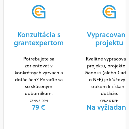
Konzultácia s
Vypracovani
grantexpertom
projektu
Potrebujete sa
Kvalitné vypracovan
zorientovať v
projektu, projektov
konkrétnych výzvach a
žiadosti (alebo žiado
dotáciách? Poraďte sa
o NFP) je kľúčový
so skúseným
krokom k získaniu
odborníkom.
dotácie.
CENA S DPH
CENA S DPH
79 €
Na vyžiadani