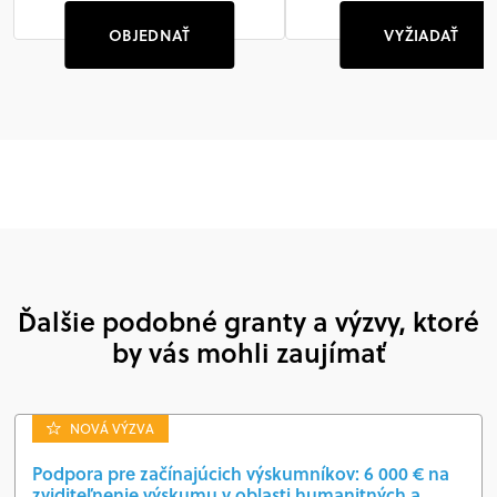
OBJEDNAŤ
VYŽIADAŤ
Ďalšie podobné granty a výzvy, ktoré
by vás mohli zaujímať
NOVÁ VÝZVA
Podpora pre začínajúcich výskumníkov: 6 000 € na
zviditeľnenie výskumu v oblasti humanitných a