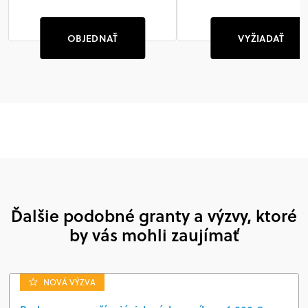
OBJEDNAŤ
VYŽIADAŤ
Ďalšie podobné granty a výzvy, ktoré
by vás mohli zaujímať
NOVÁ VÝZVA