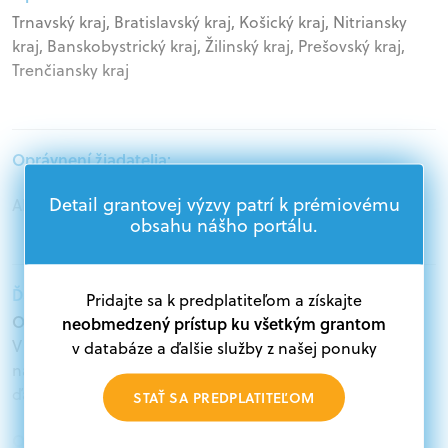
Trnavský kraj, Bratislavský kraj, Košický kraj, Nitriansky
kraj, Banskobystrický kraj, Žilinský kraj, Prešovský kraj,
Trenčiansky kraj
Oprávnení žiadatelia:
Detail grantovej výzvy patrí k prémiovému
Akademický sektor, Štátna správa
obsahu nášho portálu.
Ďalšie informácie:
Pridajte sa k predplatiteľom a získajte
Oprávnení žiadatelia:
neobmedzený prístup ku všetkým grantom
V databáze grantov a dotácií na portáli Grantexpert.sk
v databáze a ďalšie služby z našej ponuky
nájdete aktuálne výzvy z eurofondov, plánu obnovy a
ďalších zdrojov.
STAŤ SA PREDPLATITEĽOM
Oprávnení partneri: