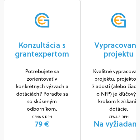
Konzultácia s
Vypracovani
grantexpertom
projektu
Potrebujete sa
Kvalitné vypracovan
zorientovať v
projektu, projektov
konkrétnych výzvach a
žiadosti (alebo žiado
dotáciách? Poraďte sa
o NFP) je kľúčový
so skúseným
krokom k získaniu
odborníkom.
dotácie.
CENA S DPH
CENA S DPH
79 €
Na vyžiadani