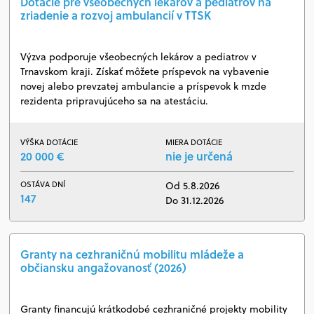
Dotácie pre všeobecných lekárov a pediatrov na
zriadenie a rozvoj ambulancií v TTSK
Výzva podporuje všeobecných lekárov a pediatrov v
Trnavskom kraji. Získať môžete príspevok na vybavenie
novej alebo prevzatej ambulancie a príspevok k mzde
rezidenta pripravujúceho sa na atestáciu.
VÝŠKA DOTÁCIE
MIERA DOTÁCIE
20 000 €
nie je určená
OSTÁVA DNÍ
Od 5.8.2026
147
Do 31.12.2026
Granty na cezhraničnú mobilitu mládeže a
občiansku angažovanosť (2026)
Granty financujú krátkodobé cezhraničné projekty mobility