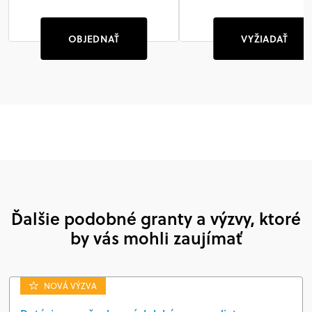
OBJEDNAŤ
VYŽIADAŤ
Ďalšie podobné granty a výzvy, ktoré
by vás mohli zaujímať
NOVÁ VÝZVA