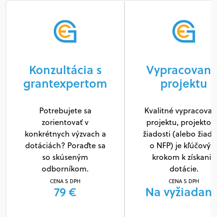
Konzultácia s
Vypracovani
grantexpertom
projektu
Potrebujete sa
Kvalitné vypracovan
zorientovať v
projektu, projektov
konkrétnych výzvach a
žiadosti (alebo žiado
dotáciách? Poraďte sa
o NFP) je kľúčový
so skúseným
krokom k získaniu
odborníkom.
dotácie.
CENA S DPH
CENA S DPH
79 €
Na vyžiadani