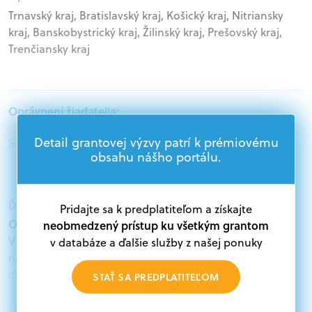
Trnavský kraj, Bratislavský kraj, Košický kraj, Nitriansky
kraj, Banskobystrický kraj, Žilinský kraj, Prešovský kraj,
Trenčiansky kraj
Oprávnení žiadatelia:
Detail grantovej výzvy patrí k prémiovému
Samospráva, Podnikatelia
obsahu nášho portálu.
Ďalšie informácie:
Pridajte sa k predplatiteľom a získajte
Oprávnení žiadatelia:
neobmedzený prístup ku všetkým grantom
V databáze grantov a dotácií na portáli Grantexpert.sk
v databáze a ďalšie služby z našej ponuky
nájdete aktuálne výzvy z eurofondov, plánu obnovy a
ďalších zdrojov.
STAŤ SA PREDPLATITEĽOM
Oprávnení partneri: