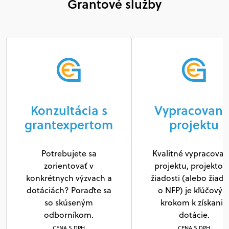
Grantové služby
Konzultácia s
Vypracovani
grantexpertom
projektu
Potrebujete sa
Kvalitné vypracovan
zorientovať v
projektu, projektov
konkrétnych výzvach a
žiadosti (alebo žiado
dotáciách? Poraďte sa
o NFP) je kľúčový
so skúseným
krokom k získaniu
odborníkom.
dotácie.
CENA S DPH
CENA S DPH