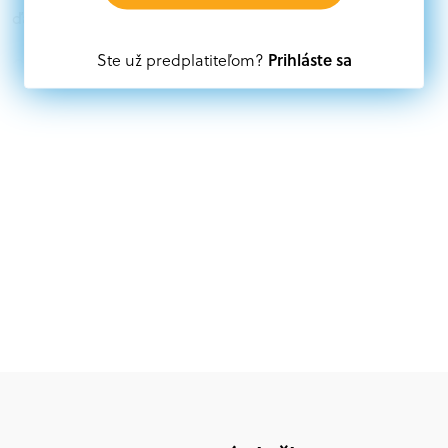
ďalších zdrojov.
Prihláste sa
Ste už predplatiteľom?
Oprávnení partneri:
Akákoľvek právnická osoba, t. j. verejný alebo súkromný
subjekt, komerčný alebo nekomerčný, ako aj
mimovládne organizácie zriadené ako právnická osoba v
Nórsku alebo na Slovensku, alebo akákoľvek
medzinárodná organizácia, orgán alebo agentúra
aktívne zapojená a efektívne prispievajúca k
implementácii projektu