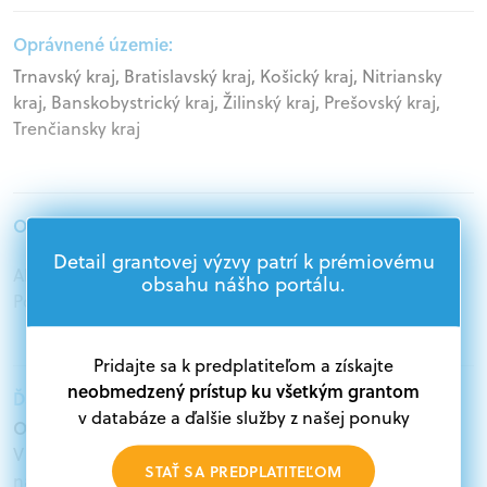
Oprávnené územie:
Trnavský kraj, Bratislavský kraj, Košický kraj, Nitriansky
kraj, Banskobystrický kraj, Žilinský kraj, Prešovský kraj,
Trenčiansky kraj
Oprávnení žiadatelia:
Detail grantovej výzvy patrí k prémiovému
Akademický sektor, Mimovládne organizácie,
obsahu nášho portálu.
Podnikatelia, Samospráva, Štátna správa
Pridajte sa k predplatiteľom a získajte
neobmedzený prístup ku všetkým grantom
Ďalšie informácie:
v databáze a ďalšie služby z našej ponuky
Oprávnení žiadatelia:
V databáze grantov a dotácií na portáli Grantexpert.sk
STAŤ SA PREDPLATITEĽOM
nájdete aktuálne výzvy z eurofondov, plánu obnovy a