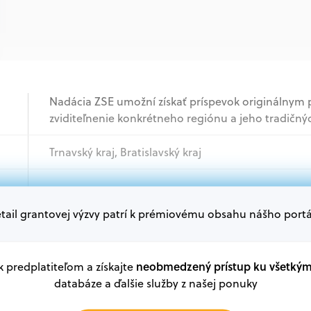
Nadácia ZSE umožní získať príspevok originálnym
zviditeľnenie konkrétneho regiónu a jeho tradičnýc
Trnavský kraj, Bratislavský kraj
Samospráva, Akademický sektor, Mimovládne orga
tail grantovej výzvy patrí k prémiovému obsahu nášho portá
Oprávnení žiadatelia:
V databáze grantov a dotácií na portáli Grantexper
plánu obnovy a ďalších zdrojov.
neobmedzený prístup ku všetký
 k predplatiteľom a získajte
databáze a ďalšie služby z našej ponuky
Oprávnení partneri: