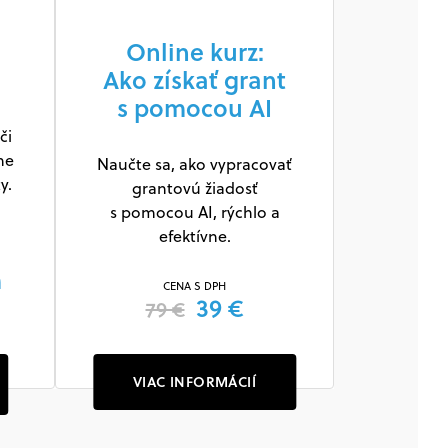
Online kurz:
Ako získať grant
s pomocou AI
či
ne
Naučte sa, ako vypracovať
y.
grantovú žiadosť
s pomocou AI, rýchlo a
efektívne.
m
CENA S DPH
39 €
79 €
VIAC INFORMÁCIÍ