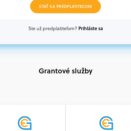
Akákoľvek právnická osoba, t. j. verejný alebo sú
STAŤ SA PREDPLATITEĽOM
ako aj mimovládne organizácie zriadené ako právn
alebo akákoľvek medzinárodná organizácia, orgán 
prispievajúca k implementácii projektu
Prihláste sa
Ste už predplatiteľom?
Grantové služby