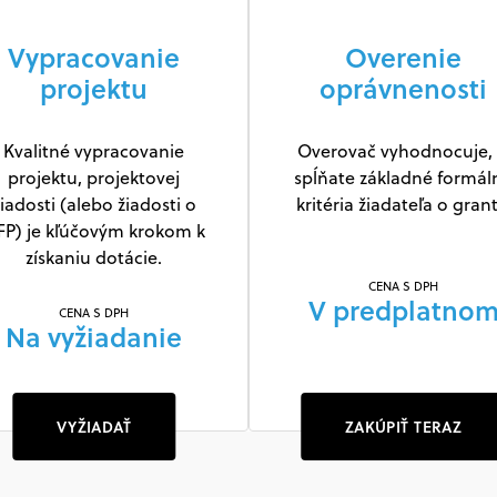
Vypracovanie
Overenie
projektu
oprávnenosti
Kvalitné vypracovanie
Overovač vyhodnocuje, 
projektu, projektovej
spĺňate základné formál
iadosti (alebo žiadosti o
kritéria žiadateľa o grant
FP) je kľúčovým krokom k
získaniu dotácie.
CENA S DPH
V predplatno
CENA S DPH
Na vyžiadanie
VYŽIADAŤ
ZAKÚPIŤ TERAZ