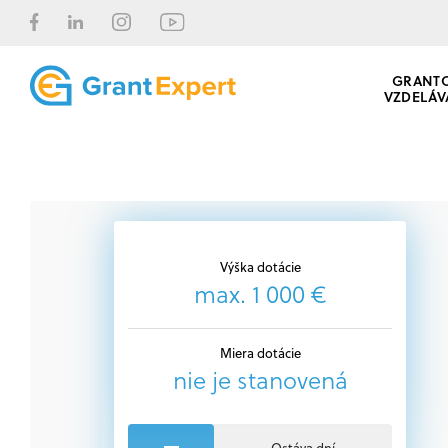
GRANT
VZDELÁV
Výška dotácie
max. 1 000 €
Miera dotácie
nie je stanovená
Ostáva dní