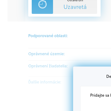
Uzavretá
Podporované oblasti:
Oprávnené územie:
Oprávnení žiadatelia:
De
Ďalšie informácie:
Pridajte sa