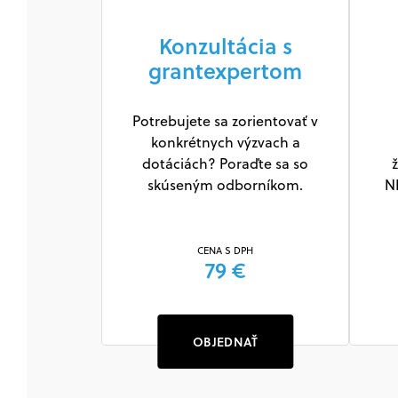
Konzultácia s
grantexpertom
Potrebujete sa zorientovať v
konkrétnych výzvach a
dotáciách? Poraďte sa so
ž
skúseným odborníkom.
N
CENA S DPH
79 €
OBJEDNAŤ