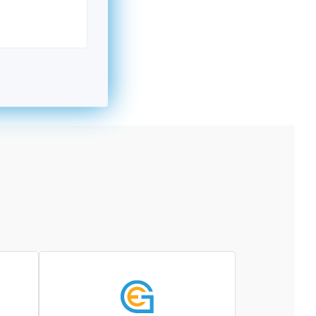
kromný subjekt, komerčný alebo nekomerčný,
ická osoba v Nórsku alebo na Slovensku,
alebo agentúra aktívne zapojená a efektívne