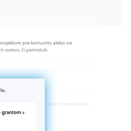
 projektom pre komunity alebo na
h zvykov, či pamiatok.
nizácie
lu.
t.sk nájdete aktuálne výzvy z eurofondov,
m grantom
v