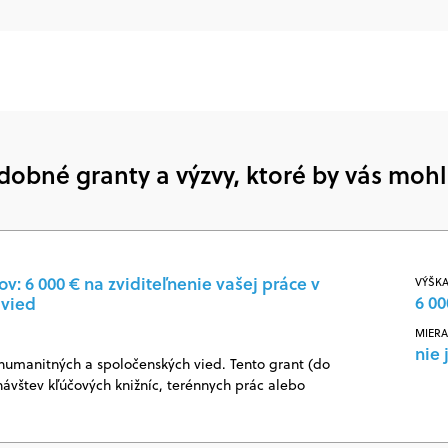
dobné granty a výzvy, ktoré by vás mohl
: 6 000 € na zviditeľnenie vašej práce v
VÝŠKA
6 00
 vied
MIERA
nie 
 humanitných a spoločenských vied. Tento grant (do
návštev kľúčových knižníc, terénnych prác alebo