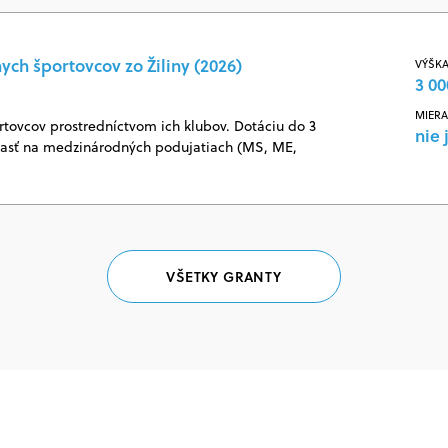
ych športovcov zo Žiliny (2026)
VÝŠKA
3 00
MIERA
rtovcov prostredníctvom ich klubov. Dotáciu do 3
nie 
účasť na medzinárodných podujatiach (MS, ME,
VŠETKY GRANTY