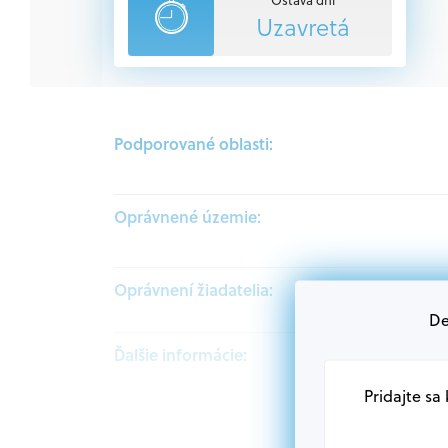
Uzavretá
Podporované oblasti:
Oprávnené územie:
Oprávnení žiadatelia:
De
Ďalšie informácie:
Pridajte sa