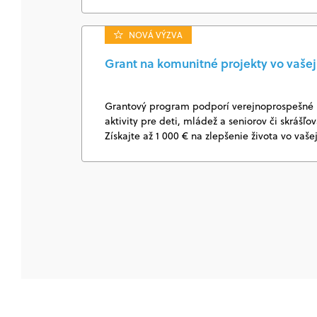
NOVÁ VÝZVA
Grant na komunitné projekty vo vašej 
Grantový program podporí verejnoprospešné k
aktivity pre deti, mládež a seniorov či skrášľo
Získajte až 1 000 € na zlepšenie života vo vaše