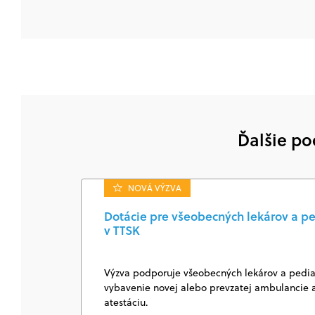
Ďalšie po
NOVÁ VÝZVA
Dotácie pre všeobecných lekárov a pe
v TTSK
Výzva podporuje všeobecných lekárov a pediat
vybavenie novej alebo prevzatej ambulancie a
atestáciu.