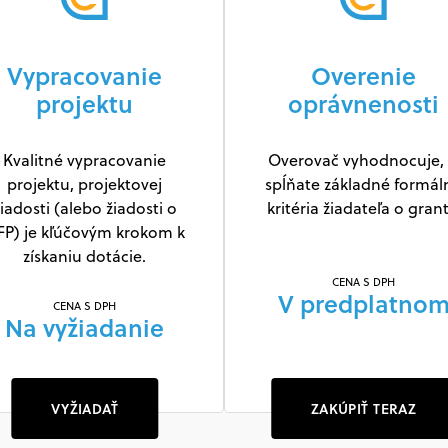
Vypracovanie
Overenie
projektu
oprávnenosti
Kvalitné vypracovanie
Overovač vyhodnocuje, 
projektu, projektovej
spĺňate základné formál
iadosti (alebo žiadosti o
kritéria žiadateľa o grant
FP) je kľúčovým krokom k
získaniu dotácie.
CENA S DPH
V predplatno
CENA S DPH
Na vyžiadanie
VYŽIADAŤ
ZAKÚPIŤ TERAZ