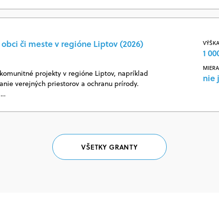
obci či meste v regióne Liptov (2026)
VÝŠKA
1 00
MIERA
omunitné projekty v regióne Liptov, napríklad
nie 
vanie verejných priestorov a ochranu prírody.
j…
VŠETKY GRANTY