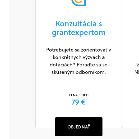
Konzultácia s
grantexpertom
Potrebujete sa zorientovať v
konkrétnych výzvach a
dotáciách? Poraďte sa so
ž
skúseným odborníkom.
N
CENA S DPH
79 €
OBJEDNAŤ