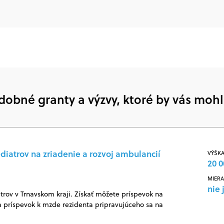
dobné granty a výzvy, ktoré by vás mohl
diatrov na zriadenie a rozvoj ambulancií
VÝŠKA
20 0
MIERA
nie 
rov v Trnavskom kraji. Získať môžete príspevok na
 príspevok k mzde rezidenta pripravujúceho sa na