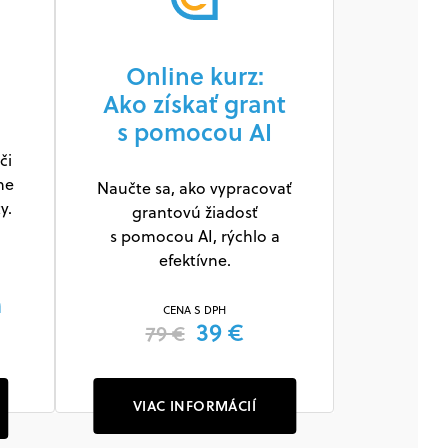
Online kurz:
Ako získať grant
s pomocou AI
či
ne
Naučte sa, ako vypracovať
y.
grantovú žiadosť
s pomocou AI, rýchlo a
efektívne.
m
CENA S DPH
39 €
79 €
VIAC INFORMÁCIÍ