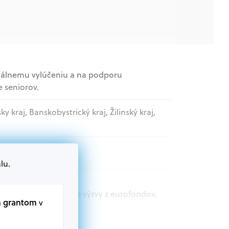
iálnemu vylúčeniu a na podporu
e seniorov.
sky kraj, Banskobystrický kraj, Žilinský kraj,
lu.
t.sk nájdete aktuálne výzvy z eurofondov,
m grantom
v