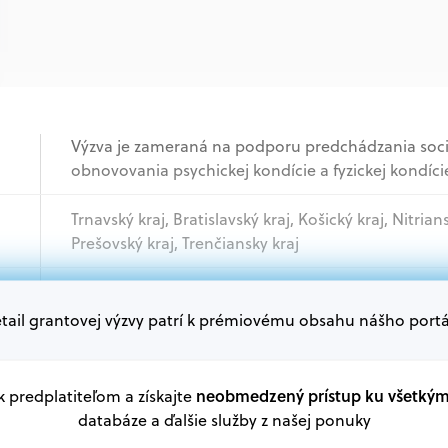
Výzva je zameraná na podporu predchádzania soc
obnovovania psychickej kondície a fyzickej kondíci
Trnavský kraj, Bratislavský kraj, Košický kraj, Nitrian
Prešovský kraj, Trenčiansky kraj
Mimovládne organizácie
tail grantovej výzvy patrí k prémiovému obsahu nášho portá
Oprávnení žiadatelia:
V databáze grantov a dotácií na portáli Grantexper
neobmedzený prístup ku všetký
 k predplatiteľom a získajte
plánu obnovy a ďalších zdrojov.
databáze a ďalšie služby z našej ponuky