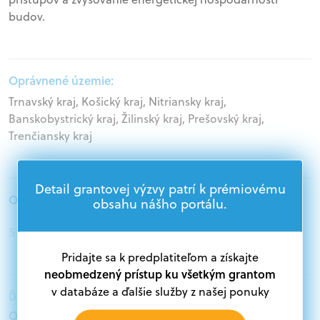
budov.
Oprávnené územie:
Trnavský kraj, Košický kraj, Nitriansky kraj,
Banskobystrický kraj, Žilinský kraj, Prešovský kraj,
Trenčiansky kraj
Detail grantovej výzvy patrí k prémiovému
Oprávnení žiadatelia:
obsahu nášho portálu.
Samospráva, Mimovládne organizácie
Pridajte sa k predplatiteľom a získajte
neobmedzený prístup ku všetkým grantom
v databáze a ďalšie služby z našej ponuky
Ďalšie informácie:
Oprávnení žiadatelia: