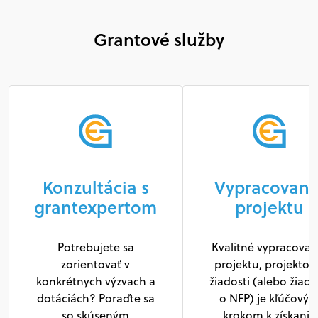
Grantové služby
Konzultácia s
Vypracovani
grantexpertom
projektu
Potrebujete sa
Kvalitné vypracovan
zorientovať v
projektu, projektov
konkrétnych výzvach a
žiadosti (alebo žiado
dotáciách? Poraďte sa
o NFP) je kľúčový
so skúseným
krokom k získaniu