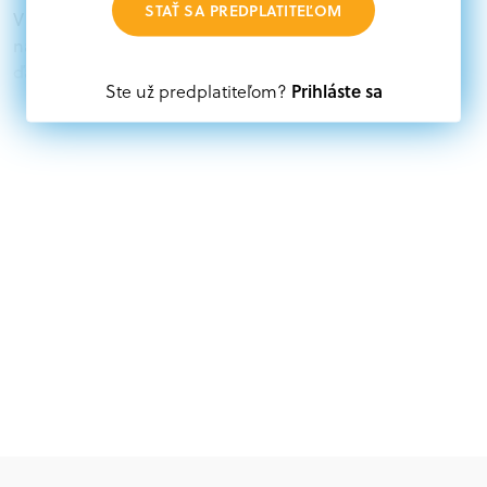
STAŤ SA PREDPLATITEĽOM
V databáze grantov a dotácií na portáli Grantexpert.sk
nájdete aktuálne výzvy z eurofondov, plánu obnovy a
ďalších zdrojov.
Prihláste sa
Ste už predplatiteľom?
Oprávnení partneri:
Akákoľvek právnická osoba, t. j. verejný alebo súkromný
subjekt, komerčný alebo nekomerčný, ako aj
mimovládne organizácie zriadené ako právnická osoba v
Nórsku alebo na Slovensku, alebo akákoľvek
medzinárodná organizácia, orgán alebo agentúra
aktívne zapojená a efektívne prispievajúca k
implementácii projektu