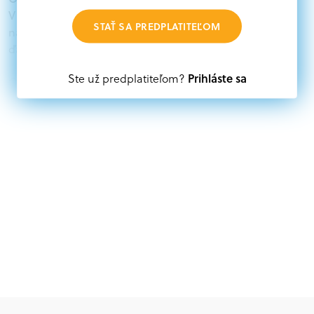
V databáze grantov a dotácií na portáli Grantexpert.sk
STAŤ SA PREDPLATITEĽOM
nájdete aktuálne výzvy z eurofondov, plánu obnovy a
ďalších zdrojov.
Prihláste sa
Ste už predplatiteľom?
Oprávnení partneri:
Akákoľvek právnická osoba, t. j. verejný alebo súkromný
subjekt, komerčný alebo nekomerčný, ako aj
mimovládne organizácie zriadené ako právnická osoba v
Nórsku alebo na Slovensku, alebo akákoľvek
medzinárodná organizácia, orgán alebo agentúra
aktívne zapojená a efektívne prispievajúca k
implementácii projektu