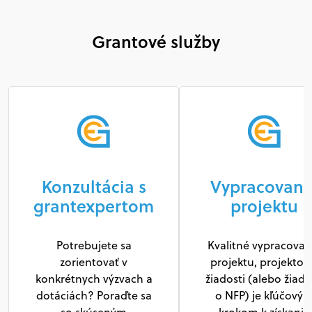
Grantové služby
Konzultácia s
Vypracovani
grantexpertom
projektu
Potrebujete sa
Kvalitné vypracovan
zorientovať v
projektu, projektov
konkrétnych výzvach a
žiadosti (alebo žiado
dotáciách? Poraďte sa
o NFP) je kľúčový