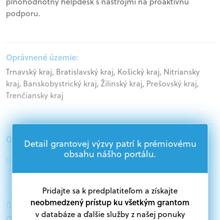
plnohodnotný helpdesk s nástrojmi na proaktívnu
podporu.
Oprávnené územie:
Trnavský kraj, Bratislavský kraj, Košický kraj, Nitriansky
kraj, Banskobystrický kraj, Žilinský kraj, Prešovský kraj,
Trenčiansky kraj
Oprávnení žiadatelia:
Detail grantovej výzvy patrí k prémiovému
obsahu nášho portálu.
Podnikatelia
Pridajte sa k predplatiteľom a získajte
neobmedzený prístup ku všetkým grantom
Ďalšie informácie:
v databáze a ďalšie služby z našej ponuky
Oprávnení žiadatelia: