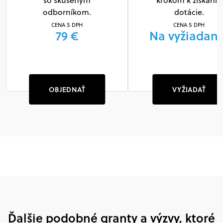
so skúseným
krokom k získaniu
odborníkom.
dotácie.
CENA S DPH
CENA S DPH
79 €
Na vyžiadani
OBJEDNAŤ
VYŽIADAŤ
Ďalšie podobné granty a výzvy, ktoré