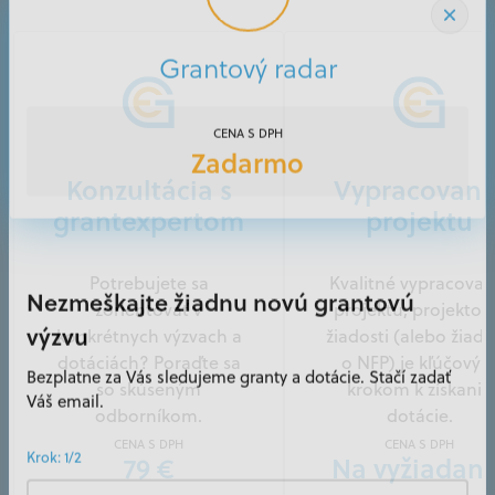
Grantový radar
CENA S DPH
Zadarmo
Konzultácia s
Vypracovani
grantexpertom
projektu
Potrebujete sa
Kvalitné vypracovan
Nezmeškajte žiadnu novú grantovú
zorientovať v
projektu, projektov
konkrétnych výzvach a
žiadosti (alebo žiado
výzvu
dotáciách? Poraďte sa
o NFP) je kľúčový
Bezplatne za Vás sledujeme granty a dotácie. Stačí zadať
so skúseným
krokom k získaniu
Váš email.
odborníkom.
dotácie.
CENA S DPH
CENA S DPH
79 €
Na vyžiadani
Krok: 1/2