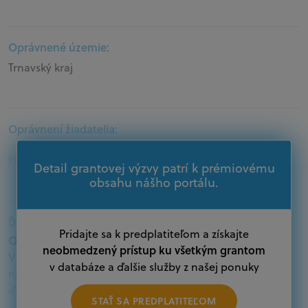
Oprávnené územie:
Trnavský kraj
Oprávnení žiadatelia:
Podnikatelia
Detail grantovej výzvy patrí k prémiovému
obsahu nášho portálu.
Ďalšie informácie:
Pridajte sa k predplatiteľom a získajte
Oprávnení žiadatelia:
neobmedzený prístup ku všetkým grantom
V databáze grantov a dotácií na portáli Grantexpert.sk
v databáze a ďalšie služby z našej ponuky
nájdete aktuálne výzvy z eurofondov, plánu obnovy a
ďalších zdrojov.
STAŤ SA PREDPLATITEĽOM