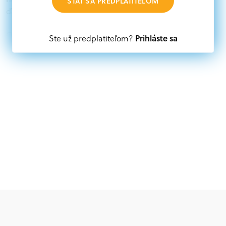
STAŤ SA PREDPLATITEĽOM
ďalších zdrojov.
Oprávnení partneri:
Prihláste sa
Ste už predplatiteľom?
Akákoľvek právnická osoba, t. j. verejný alebo súkromný
subjekt, komerčný alebo nekomerčný, ako aj
mimovládne organizácie zriadené ako právnická osoba v
Nórsku alebo na Slovensku, alebo akákoľvek
medzinárodná organizácia, orgán alebo agentúra
aktívne zapojená a efektívne prispievajúca k
implementácii projektu