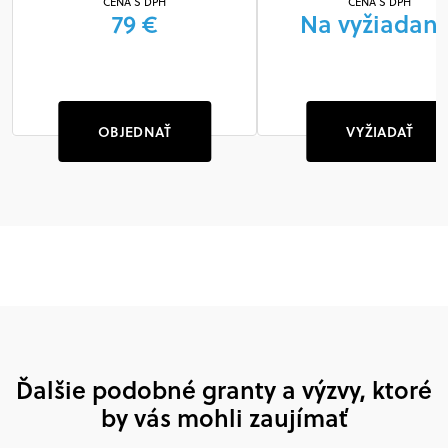
CENA S DPH
CENA S DPH
79 €
Na vyžiadani
OBJEDNAŤ
VYŽIADAŤ
Ďalšie podobné granty a výzvy, ktoré
by vás mohli zaujímať