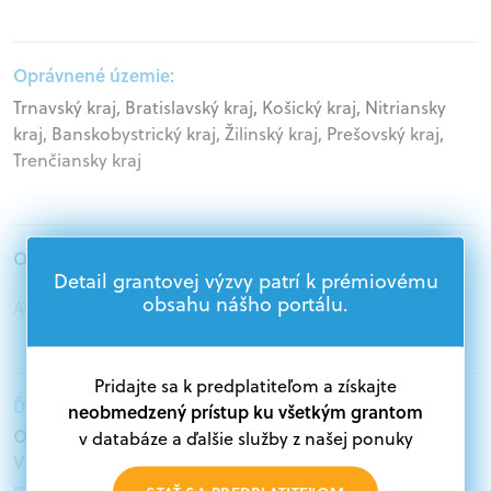
Oprávnené územie:
Trnavský kraj, Bratislavský kraj, Košický kraj, Nitriansky
kraj, Banskobystrický kraj, Žilinský kraj, Prešovský kraj,
Trenčiansky kraj
Oprávnení žiadatelia:
Detail grantovej výzvy patrí k prémiovému
obsahu nášho portálu.
Akademický sektor
Pridajte sa k predplatiteľom a získajte
Ďalšie informácie:
neobmedzený prístup ku všetkým grantom
Oprávnení žiadatelia:
v databáze a ďalšie služby z našej ponuky
V databáze grantov a dotácií na portáli Grantexpert.sk
nájdete aktuálne výzvy z eurofondov, plánu obnovy a