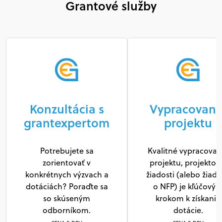
Grantové služby
Konzultácia s
Vypracovani
grantexpertom
projektu
Potrebujete sa
Kvalitné vypracovan
zorientovať v
projektu, projektov
konkrétnych výzvach a
žiadosti (alebo žiado
dotáciách? Poraďte sa
o NFP) je kľúčový
so skúseným
krokom k získaniu
odborníkom.
dotácie.