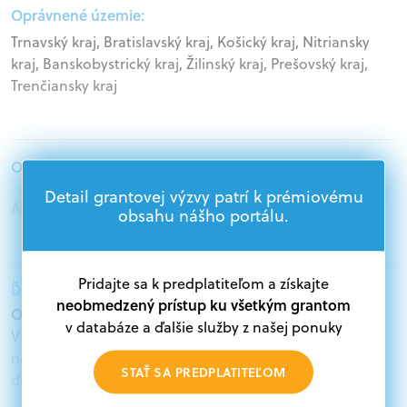
Oprávnené územie:
Trnavský kraj, Bratislavský kraj, Košický kraj, Nitriansky
kraj, Banskobystrický kraj, Žilinský kraj, Prešovský kraj,
Trenčiansky kraj
Oprávnení žiadatelia:
Detail grantovej výzvy patrí k prémiovému
Akademický sektor, Samospráva
obsahu nášho portálu.
Pridajte sa k predplatiteľom a získajte
Ďalšie informácie:
neobmedzený prístup ku všetkým grantom
Oprávnení žiadatelia:
v databáze a ďalšie služby z našej ponuky
V databáze grantov a dotácií na portáli Grantexpert.sk
nájdete aktuálne výzvy z eurofondov, plánu obnovy a
STAŤ SA PREDPLATITEĽOM
ďalších zdrojov.