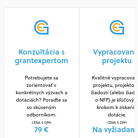
Konzultácia s
Vypracovani
grantexpertom
projektu
Potrebujete sa
Kvalitné vypracovan
zorientovať v
projektu, projektov
konkrétnych výzvach a
žiadosti (alebo žiado
dotáciách? Poraďte sa
o NFP) je kľúčový
so skúseným
krokom k získaniu
odborníkom.
dotácie.
CENA S DPH
CENA S DPH
79 €
Na vyžiadani