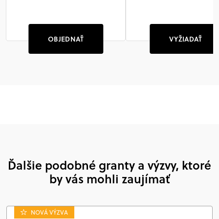
OBJEDNAŤ
VYŽIADAŤ
Ďalšie podobné granty a výzvy, ktoré
by vás mohli zaujímať
NOVÁ VÝZVA